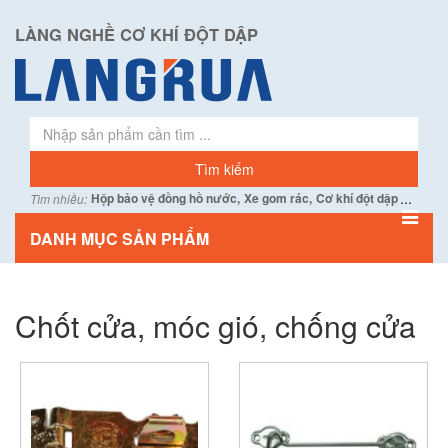
LÀNG NGHỀ CƠ KHÍ ĐỘT DẬP
...
Hộp bảo vệ đồng hồ nước,
Xe gom rác,
Cơ khí đột dập
Tìm nhiều:
DANH MỤC SẢN PHẨM
Chốt cửa, móc gió, chống cửa