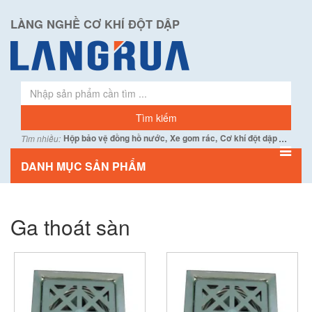
LÀNG NGHỀ CƠ KHÍ ĐỘT DẬP
...
Hộp bảo vệ đồng hồ nước,
Xe gom rác,
Cơ khí đột dập
Tìm nhiều:
DANH MỤC SẢN PHẨM
Ga thoát sàn