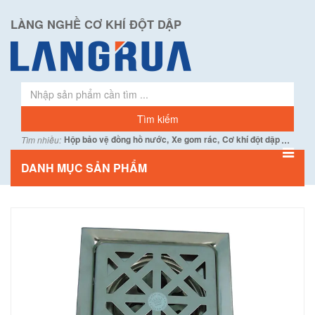
LÀNG NGHỀ CƠ KHÍ ĐỘT DẬP
...
Hộp bảo vệ đồng hồ nước,
Xe gom rác,
Cơ khí đột dập
Tìm nhiều:
DANH MỤC SẢN PHẨM