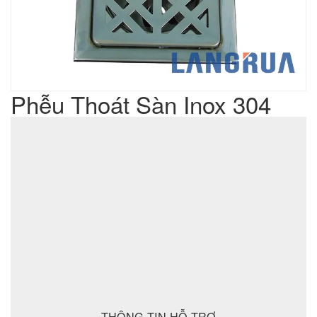
Phễu Thoát Sàn Inox 304
Liên hệ
Giá sản phẩm :
sản xuất cơ khí đột dập
Lưu ý : Chúng tôi là đơn vị
,
không phải là đơn vị thương mại nên tất cả yêu cầu của quý
khách chúng tôi đều có thể thực hiện được với giá thành hợp
lý nhất
ĐẶT MUA SẢN PHẨM
THÔNG TIN HỖ TRỢ