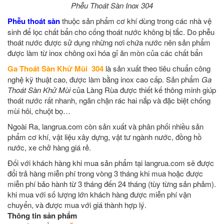
Phễu Thoát Sàn Inox 304
Phễu thoát sàn
thuộc sản phẩm cơ khí dùng trong các nhà vệ
sinh để lọc chất bẩn cho cống thoát nước không bị tắc. Do phễu
thoát nước được sử dụng những nơi chứa nước nên sản phẩm
được làm từ inox chông oxi hóa gỉ ăn mòn của các chất bẩn
Ga Thoát Sàn Khử Mùi 304
là sản xuất theo tiêu chuẩn công
nghệ kỹ thuật cao, được làm bằng inox cao cấp. Sản phẩm
Ga
Thoát Sàn Khử Mùi
của Làng Rùa được thiết kế thông minh giúp
thoát nước rất nhanh, ngăn chặn rác hai nắp và đặc biệt chống
mùi hôi, chuột bọ…
Ngoài Ra, langrua.com còn sản xuất và phân phối nhiều sản
phẩm cơ khí, vật liệu xây dựng, vật tư ngành nước, đồng hồ
nước, xe chở hàng giá rẻ.
Đối với khách hàng khi mua sản phẩm tại langrua.com sẽ được
đổi trả hàng miễn phí trong vòng 3 tháng khi mua hoặc được
miễn phí bảo hành từ 3 tháng đến 24 tháng (tùy từng sản phảm).
khi mua với số lượng lớn khách hàng được miễn phí vận
chuyển, và được mua với giá thành hợp lý.
Thông tin sản phẩm