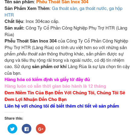
Tên sản phẩm
:
Phễu Thoát Sàn Inox 304
Sản Phẩm Xem Thêm
:
Ga thoát sàn, ga thoát nước, ga hộp
HTR
Chất liệu
: Inox 304cao cấp.
Sản xuất:
Công Ty Cổ Phần Công Nghiệp Phụ Trợ HTR (Làng
Rùa)
Phễu Thoát Sàn Inox 304
của Công Ty Cổ Phần Công Nghiệp
Phụ Trợ HTR (Làng Rùa) có tính ưu việt hơn so với những sản
phẩm
phễu thoát sàn
thông thường khác, sản phẩm được sự
dụng và tiêu thụ rộng rãi trong và ngoài nước, có độ tín nhiệm
cao. Sử dụng
sản phẩm cơ khí
Làng Rùa là sự lựa chọn tin cậy
của bạn.
Hàng hóa có kiểm định và giấy tờ đầy đủ
Hàng luôn có sẵn thời gian bảo hành là 12 tháng
Đem Niềm Tin Của Bạn Đến Với Chúng Tôi, Chúng Tôi Sẽ
Đem Lợi Nhuận Đến Cho Bạn
Liên hệ với chúng tôi để biết thêm chi tiết về sản phẩm
Share this:
Bấm
Nhấn
Bấm
để
vào
để
chia
chia
chia