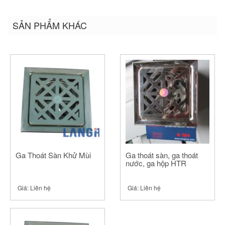
sẻ
sẻ
sẻ
trên
trên
trên
Twitter
Facebook
Google+
SẢN PHẨM KHÁC
(Opens
(Opens
(Opens
in
in
in
new
new
new
window)
window)
window)
Ga Thoát Sàn Khử Mùi
Ga thoát sàn, ga thoát
nước, ga hộp HTR
Giá:
Liên hệ
Giá:
Liên hệ