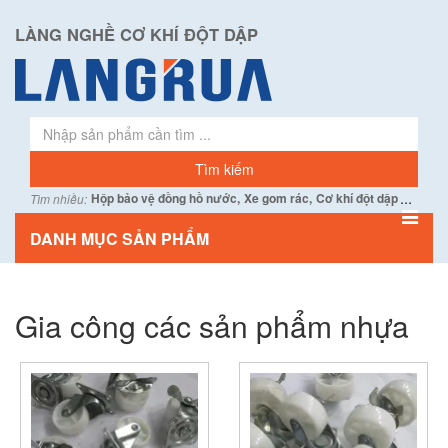
LÀNG NGHỀ CƠ KHÍ ĐỘT DẬP
...
Hộp bảo vệ đồng hồ nước,
Xe gom rác,
Cơ khí đột dập
Tìm nhiều:
DANH MỤC SẢN PHẨM
Gia công các sản phẩm nhựa