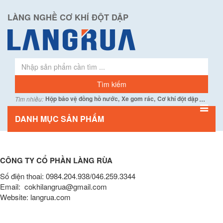
LÀNG NGHỀ CƠ KHÍ ĐỘT DẬP
...
Hộp bảo vệ đồng hồ nước,
Xe gom rác,
Cơ khí đột dập
Tìm nhiều:
DANH MỤC SẢN PHẨM
CÔNG TY CỔ PHẦN LÀNG RÙA
Số điện thoai: 0984.204.938/046.259.3344
Email: cokhilangrua@gmail.com
Website: langrua.com