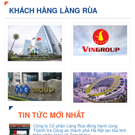
KHÁCH HÀNG LÀNG RÙA
TIN TỨC MỚI NHẤT
Công ty Cổ phần Làng Rùa đồng hành cùng
Thanh tra Công an thành phố Hà Nội lan tỏa tinh
thần nhân ái tại xã Tam Hưng