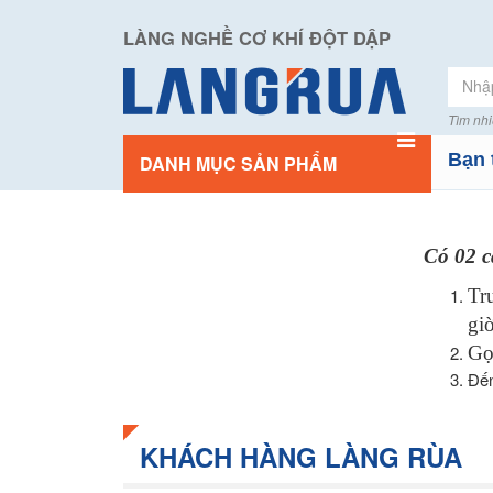
LÀNG NGHỀ CƠ KHÍ ĐỘT DẬP
Tìm nhi
Bạn 
DANH MỤC SẢN PHẨM
Có 02 c
Tr
giờ
Gọi
Đến
KHÁCH HÀNG LÀNG RÙA