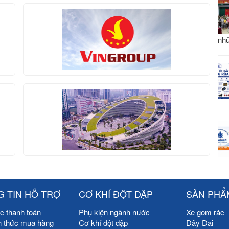
nhữ
 TIN HỖ TRỢ
CƠ KHÍ ĐỘT DẬP
SẢN PHẨ
c thanh toán
Phụ kiện ngành nước
Xe gom rác
h thức mua hàng
Cơ khí đột dập
Dây Đai