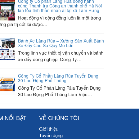
Công ty Cổ phần Làng Rùa đồng hành
cùng Thanh tra Công an thành phố Hà Nội
lan tỏa tinh thần nhân ái tại xã Tam Hưng
Hoạt động vì cộng đồng luôn là một trong
ng giá trị cốt lõi được…
Bánh Xe Làng Rùa – Xưởng Sản Xuất Bánh
Xe Đẩy Cao Su Quy Mô Lớn
Trong lĩnh vực thiết bị vận chuyển và bánh
xe đẩy công nghiệp, Công Ty…
Công Ty Cổ Phần Làng Rùa Tuyển Dụng
30 Lao Động Phổ Thông
Công Ty Cổ Phần Làng Rùa Tuyển Dụng
30 Lao Động Phổ Thông Làm Việc…
M NỔI BẬT
VỀ CHÚNG TÔI
Giới thiệu
Tuyển dụng