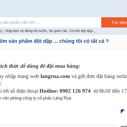
...
Hộp bảo vệ đồng hồ nước,
Xe gom rác,
Cơ khí đột dập
ều:
tìm sản phẩm đột dập ... chúng tôi có tất cả ?
ách thức dễ dàng để đặt mua hàng:
uy nhập trang web
langrua.com
và gửi đơn đặt hàng onli
.
 tới số điện thoại
Hotline:
0902 126 974
từ 8h30 đến 17h
 văn phòng công ty cổ phần Làng Rùa