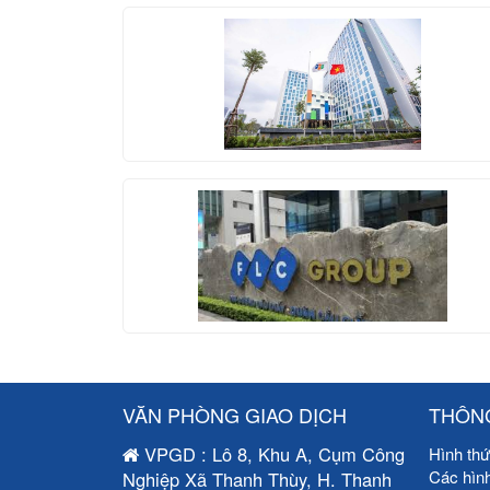
VĂN PHÒNG GIAO DỊCH
THÔNG
VPGD : Lô 8, Khu A, Cụm Công
Hình thứ
Các hìn
Nghiệp Xã Thanh Thùy, H. Thanh