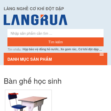
LÀNG NGHỀ CƠ KHÍ ĐỘT DẬP
...
Hộp bảo vệ đồng hồ nước,
Xe gom rác,
Cơ khí đột dập
Tìm nhiều:
DANH MỤC SẢN PHẨM
Bàn ghế học sinh