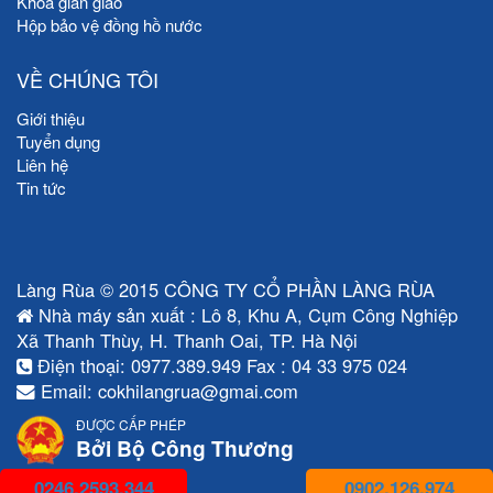
Khóa giàn giáo
Hộp bảo vệ đồng hồ nước
VỀ CHÚNG TÔI
Giới thiệu
Tuyển dụng
Liên hệ
Tin tức
Làng Rùa © 2015 CÔNG TY CỔ PHẦN LÀNG RÙA
Nhà máy sản xuất : Lô 8, Khu A, Cụm Công Nghiệp
Xã Thanh Thùy, H. Thanh Oai, TP. Hà Nội
Điện thoại: 0977.389.949 Fax : 04 33 975 024
Email: cokhilangrua@gmai.com
ĐƯỢC CẤP PHÉP
Bởi Bộ Công Thương
0246.2593.344
0902.126.974