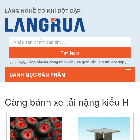
LÀNG NGHỀ CƠ KHÍ ĐỘT DẬP
...
Hộp bảo vệ đồng hồ nước,
Xe gom rác,
Cơ khí đột dập
Tìm nhiều:
DANH MỤC SẢN PHẨM
Càng bánh xe tải nặng kiểu H