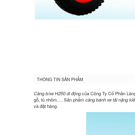
THÔNG TIN SẢN PHẨM
Càng b/xe H250 di động
của Công Ty Cổ Phần Làn
gỗ, tủ nhôm…. Sản phẩm
càng bánh xe tải nặng ki
và đặt hàng.