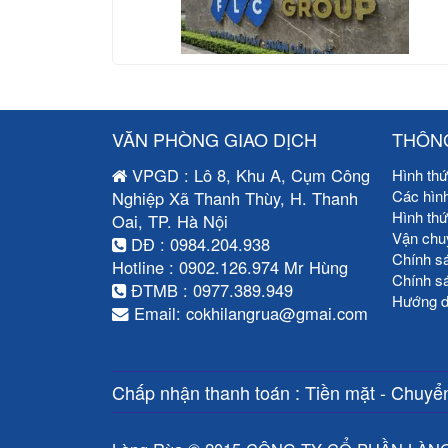
VĂN PHÒNG GIAO DỊCH
THÔNG
VPGD : Lô 8, Khu A, Cụm Công
Hình thứ
Các hìn
Nghiệp Xã Thanh Thùy, H. Thanh
Hình th
Oai, TP. Hà Nội
Vận chu
DĐ : 0984.204.938
Chính s
Hotline : 0902.126.974 Mr Hùng
Chính s
ĐTMB : 0977.389.949
Hướng d
Email: cokhilangrua@gmai.com
Chấp nhận thanh toán : Tiền mặt - Chuyển