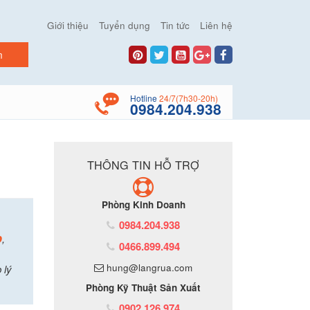
Giới thiệu
Tuyển dụng
Tin tức
Liên hệ
Hotline
24/7(7h30-20h)
0984.204.938
THÔNG TIN HỖ TRỢ
Phòng Kinh Doanh
0984.204.938
p
,
0466.899.494
hung@langrua.com
 lý
Phòng Kỹ Thuật Sản Xuất
0902.126.974