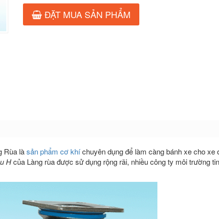
ĐẶT MUA SẢN PHẨM
g Rùa là
sản phẩm cơ khí
chuyên dụng để làm càng bánh xe cho xe đ
ều H
của Làng rùa được sử dụng rộng rãi, nhiều công ty môi trường ti