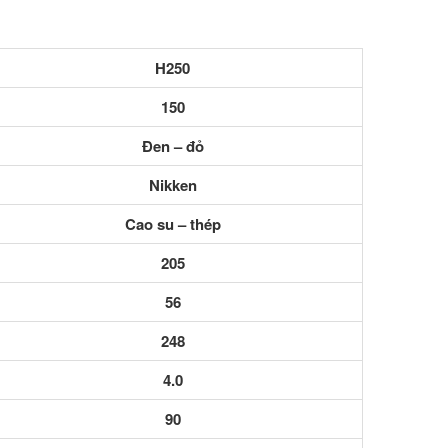
H250
150
Đen – đỏ
Nikken
Cao su – thép
205
56
248
4.0
90