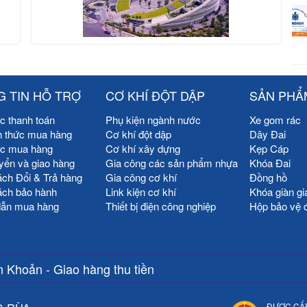
 TIN HỖ TRỢ
CƠ KHÍ ĐỘT DẬP
SẢN PHẨ
c thanh toán
Phụ kiện ngành nước
Xe gom rác
h thức mua hàng
Cơ khí đột dập
Dây Đai
ức mua hàng
Cơ khí xây dựng
Kẹp Cáp
yển và giao hàng
Gia công các sản phẩm nhựa
Khóa Đai
ách Đổi & Trả hàng
Gia công cơ khí
Đồng hồ
ách bảo hành
Link kiện cơ khí
Khóa giàn gi
ẫn mua hàng
Thiết bị điện công nghiệp
Hộp bảo vệ 
 Khoản - Giao hàng thu tiền
ĐƯỢC CẤ