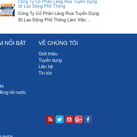
Công Ty Cổ Phần Làng Rùa Tuyển Dụng
30 Lao Động Phổ Thông
Công Ty Cổ Phần Làng Rùa Tuyển Dụng
30 Lao Động Phổ Thông Làm Việc…
M NỔI BẬT
VỀ CHÚNG TÔI
Giới thiệu
Tuyển dụng
Liên hệ
Tin tức
áo
đồng hồ nước
P PHÉP