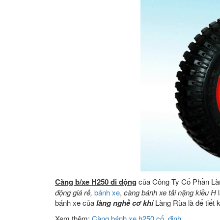
Càng b/xe H250 di động
của Công Ty Cổ Phần Là
động giá rẻ,
bánh xe
,
càng bánh xe tải nặng kiều H
l
bánh xe của
làng nghề cơ khí
Làng Rùa là để tiết 
Xem thêm:
Càng bánh xe h250 cố định