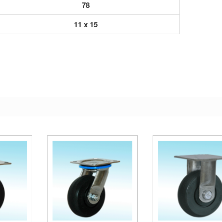
78
11 x 15