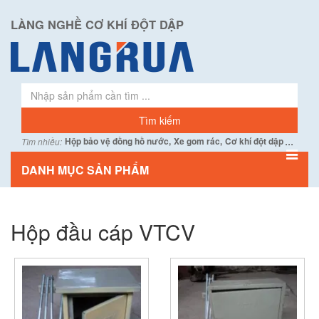
LÀNG NGHỀ CƠ KHÍ ĐỘT DẬP
...
Hộp bảo vệ đồng hồ nước,
Xe gom rác,
Cơ khí đột dập
Tìm nhiều:
DANH MỤC SẢN PHẨM
Hộp đầu cáp VTCV