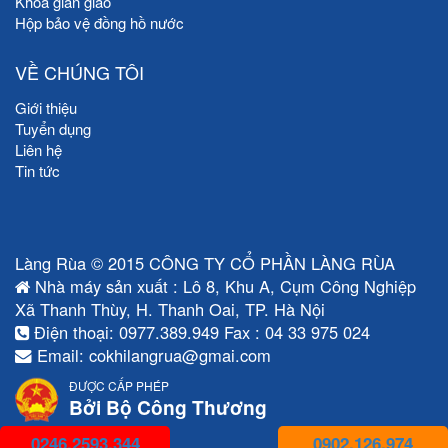
Khóa giàn giáo
Hộp bảo vệ đồng hồ nước
VỀ CHÚNG TÔI
Giới thiệu
Tuyển dụng
Liên hệ
Tin tức
Làng Rùa © 2015 CÔNG TY CỔ PHẦN LÀNG RÙA
Nhà máy sản xuất : Lô 8, Khu A, Cụm Công Nghiệp
Xã Thanh Thùy, H. Thanh Oai, TP. Hà Nội
Điện thoại: 0977.389.949 Fax : 04 33 975 024
Email: cokhilangrua@gmai.com
ĐƯỢC CẤP PHÉP
Bởi Bộ Công Thương
0246.2593.344
0902.126.974