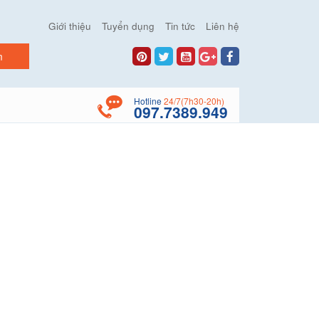
Giới thiệu
Tuyển dụng
Tin tức
Liên hệ
Hotline
24/7(7h30-20h)
097.7389.949