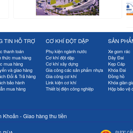
 TIN HỖ TRỢ
CƠ KHÍ ĐỘT DẬP
SẢN PHẨ
c thanh toán
Phụ kiện ngành nước
Xe gom rác
h thức mua hàng
Cơ khí đột dập
Dây Đai
ức mua hàng
Cơ khí xây dựng
Kẹp Cáp
yển và giao hàng
Gia công các sản phẩm nhựa
Khóa Đai
ách Đổi & Trả hàng
Gia công cơ khí
Đồng hồ
ách bảo hành
Link kiện cơ khí
Khóa giàn gi
ẫn mua hàng
Thiết bị điện công nghiệp
Hộp bảo vệ 
 Khoản - Giao hàng thu tiền
G RÙA
ĐƯỢC CẤ