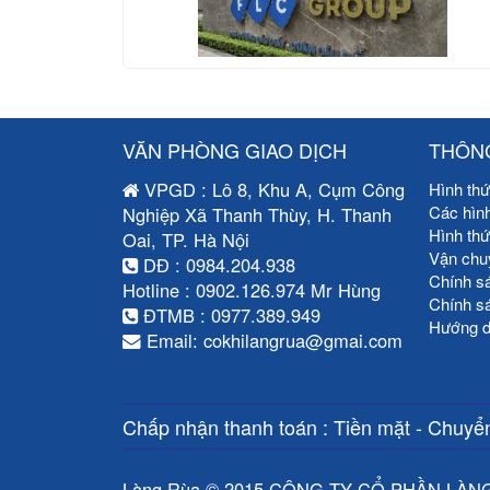
VĂN PHÒNG GIAO DỊCH
THÔNG
VPGD : Lô 8, Khu A, Cụm Công
Hình thứ
Các hìn
Nghiệp Xã Thanh Thùy, H. Thanh
Hình th
Oai, TP. Hà Nội
Vận chu
DĐ : 0984.204.938
Chính s
Hotline : 0902.126.974 Mr Hùng
Chính s
ĐTMB : 0977.389.949
Hướng d
Email: cokhilangrua@gmai.com
Chấp nhận thanh toán : Tiền mặt - Chuyển
Làng Rùa © 2015 CÔNG TY CỔ PHẦN LÀN