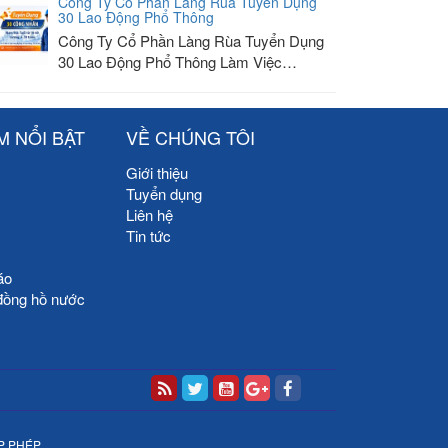
Công Ty Cổ Phần Làng Rùa Tuyển Dụng
30 Lao Động Phổ Thông
Công Ty Cổ Phần Làng Rùa Tuyển Dụng
30 Lao Động Phổ Thông Làm Việc…
M NỔI BẬT
VỀ CHÚNG TÔI
Giới thiệu
Tuyển dụng
Liên hệ
Tin tức
áo
đồng hồ nước
P PHÉP