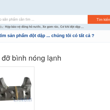
...
Hộp bảo vệ đồng hồ nước,
Xe gom rác,
Cơ khí đột dập
ều:
tìm sản phẩm đột dập ... chúng tôi có tất cả ?
 đỡ bình nóng lạnh