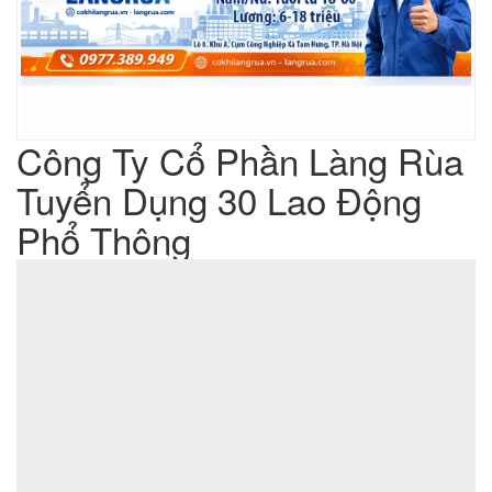
Công Ty Cổ Phần Làng Rùa
Tuyển Dụng 30 Lao Động
Phổ Thông
Liên hệ
Giá sản phẩm :
sản xuất cơ khí đột dập
Lưu ý : Chúng tôi là đơn vị
,
không phải là đơn vị thương mại nên tất cả yêu cầu của quý
khách chúng tôi đều có thể thực hiện được với giá thành hợp
lý nhất