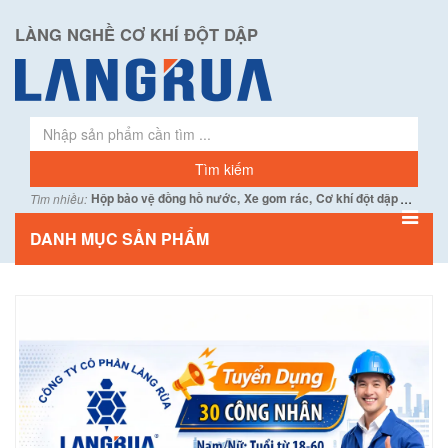
LÀNG NGHỀ CƠ KHÍ ĐỘT DẬP
...
Hộp bảo vệ đồng hồ nước,
Xe gom rác,
Cơ khí đột dập
Tìm nhiều:
DANH MỤC SẢN PHẨM