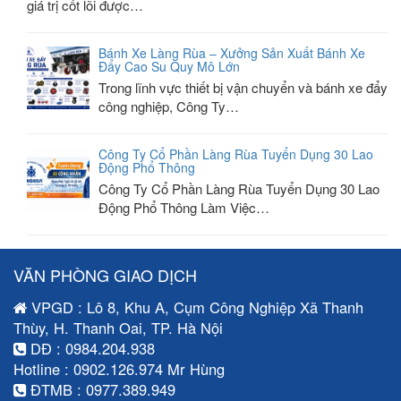
giá trị cốt lõi được…
Bánh Xe Làng Rùa – Xưởng Sản Xuất Bánh Xe
Đẩy Cao Su Quy Mô Lớn
Trong lĩnh vực thiết bị vận chuyển và bánh xe đẩy
công nghiệp, Công Ty…
Công Ty Cổ Phần Làng Rùa Tuyển Dụng 30 Lao
Động Phổ Thông
Công Ty Cổ Phần Làng Rùa Tuyển Dụng 30 Lao
Động Phổ Thông Làm Việc…
VĂN PHÒNG GIAO DỊCH
VPGD : Lô 8, Khu A, Cụm Công Nghiệp Xã Thanh
Thùy, H. Thanh Oai, TP. Hà Nội
DĐ : 0984.204.938
Hotline : 0902.126.974 Mr Hùng
ĐTMB : 0977.389.949