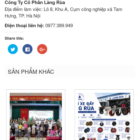
Công Ty Cổ Phần Làng Rùa
Địa điểm làm việc: Lô 8, Khu A, Cụm công nghiệp xã Tam
Hưng, TP. Hà Nội
Điện thoại liên hệ:
0977.389.949
Share this:
Bấm
Nhấn
Bấm
để
vào
để
chia
chia
chia
sẻ
sẻ
sẻ
trên
trên
trên
Twitter
Facebook
Google+
SẢN PHẨM KHÁC
(Opens
(Opens
(Opens
in
in
in
new
new
new
window)
window)
window)