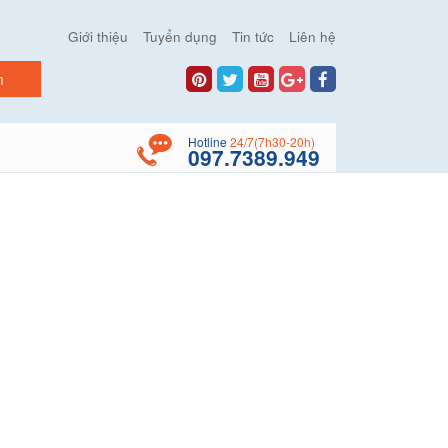
Giới thiệu
Tuyển dụng
Tin tức
Liên hệ
Hotline
24/7(7h30-20h)
097.7389.949