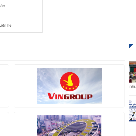
 áo
Liên hệ
nhữ