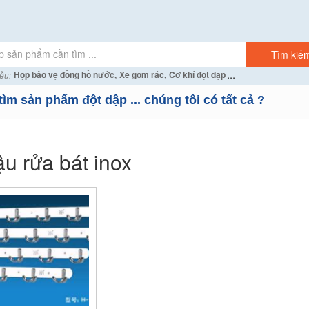
...
Hộp bảo vệ đồng hồ nước,
Xe gom rác,
Cơ khí đột dập
ều:
tìm sản phẩm đột dập ... chúng tôi có tất cả ?
u rửa bát inox