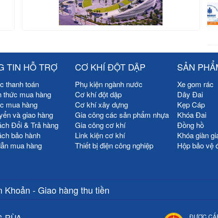
 TIN HỖ TRỢ
CƠ KHÍ ĐỘT DẬP
SẢN PHẨ
c thanh toán
Phụ kiện ngành nước
Xe gom rác
h thức mua hàng
Cơ khí đột dập
Dây Đai
ức mua hàng
Cơ khí xây dựng
Kẹp Cáp
yển và giao hàng
Gia công các sản phẩm nhựa
Khóa Đai
ách Đổi & Trả hàng
Gia công cơ khí
Đồng hồ
ách bảo hành
Link kiện cơ khí
Khóa giàn gi
ẫn mua hàng
Thiết bị điện công nghiệp
Hộp bảo vệ 
 Khoản - Giao hàng thu tiền
G RÙA
ĐƯỢC CẤ