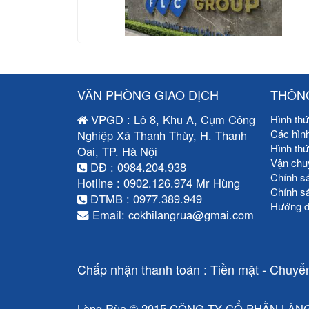
VĂN PHÒNG GIAO DỊCH
THÔNG
VPGD : Lô 8, Khu A, Cụm Công
Hình thứ
Các hìn
Nghiệp Xã Thanh Thùy, H. Thanh
Hình th
Oai, TP. Hà Nội
Vận chu
DĐ : 0984.204.938
Chính s
Hotline : 0902.126.974 Mr Hùng
Chính s
ĐTMB : 0977.389.949
Hướng d
Email: cokhilangrua@gmai.com
Chấp nhận thanh toán : Tiền mặt - Chuyển
Làng Rùa © 2015 CÔNG TY CỔ PHẦN LÀN