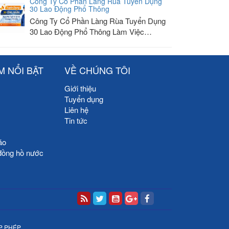
Công Ty Cổ Phần Làng Rùa Tuyển Dụng
30 Lao Động Phổ Thông
Công Ty Cổ Phần Làng Rùa Tuyển Dụng
30 Lao Động Phổ Thông Làm Việc…
M NỔI BẬT
VỀ CHÚNG TÔI
Giới thiệu
Tuyển dụng
Liên hệ
Tin tức
áo
đồng hồ nước
P PHÉP