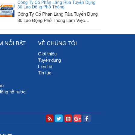
Công Ty Cổ Phần Làng Rùa Tuyển Dụng
30 Lao Động Phổ Thông
Công Ty Cổ Phần Làng Rùa Tuyển Dụng
30 Lao Động Phổ Thông Làm Việc…
M NỔI BẬT
VỀ CHÚNG TÔI
Giới thiệu
Tuyển dụng
Liên hệ
Tin tức
áo
đồng hồ nước