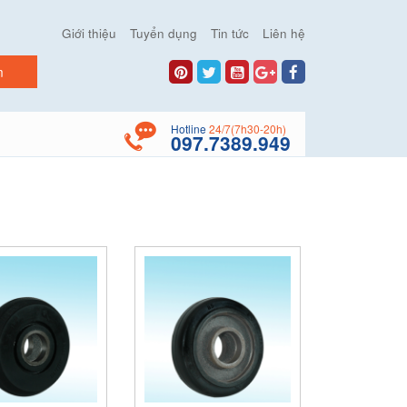
Giới thiệu
Tuyển dụng
Tin tức
Liên hệ
Hotline
24/7(7h30-20h)
097.7389.949