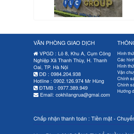
VĂN PHÒNG GIAO DỊCH
THÔNG
VPGD : Lô 8, Khu A, Cụm Công
Hình thứ
Các hìn
Nghiệp Xã Thanh Thùy, H. Thanh
Hình th
Oai, TP. Hà Nội
Vận chu
DĐ : 0984.204.938
Chính s
Hotline : 0902.126.974 Mr Hùng
Chính s
ĐTMB : 0977.389.949
Hướng d
Email: cokhilangrua@gmai.com
Chấp nhận thanh toán : Tiền mặt - Chuyển