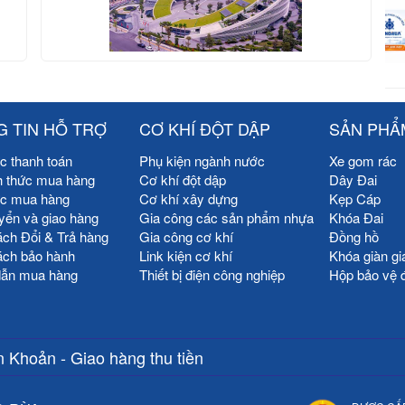
 TIN HỖ TRỢ
CƠ KHÍ ĐỘT DẬP
SẢN PHẨ
c thanh toán
Phụ kiện ngành nước
Xe gom rác
h thức mua hàng
Cơ khí đột dập
Dây Đai
ức mua hàng
Cơ khí xây dựng
Kẹp Cáp
yển và giao hàng
Gia công các sản phẩm nhựa
Khóa Đai
ách Đổi & Trả hàng
Gia công cơ khí
Đồng hồ
ách bảo hành
Link kiện cơ khí
Khóa giàn gi
ẫn mua hàng
Thiết bị điện công nghiệp
Hộp bảo vệ 
 Khoản - Giao hàng thu tiền