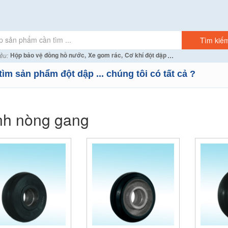
...
Hộp bảo vệ đồng hồ nước,
Xe gom rác,
Cơ khí đột dập
ều:
tìm sản phẩm đột dập ... chúng tôi có tất cả ?
h nòng gang