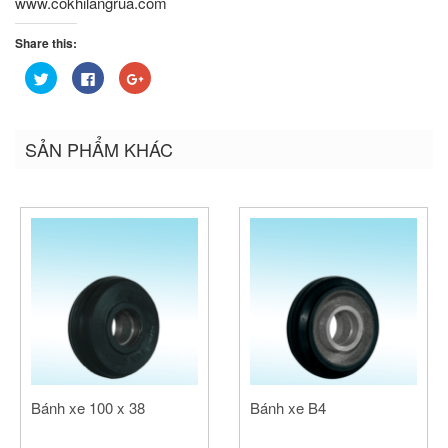
www.cokhilangrua.com
Share this:
Bấm
Nhấn
Bấm
để
vào
để
chia
chia
chia
sẻ
sẻ
sẻ
trên
trên
trên
Twitter
Facebook
Google+
SẢN PHẨM KHÁC
(Opens
(Opens
(Opens
in
in
in
new
new
new
window)
window)
window)
Bánh xe 100 x 38
Bánh xe B4