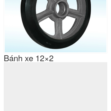
Bánh xe 12×2
Liên hệ
Giá sản phẩm :
sản xuất cơ khí đột dập
Lưu ý : Chúng tôi là đơn vị
,
không phải là đơn vị thương mại nên tất cả yêu cầu của quý
khách chúng tôi đều có thể thực hiện được với giá thành hợp
lý nhất