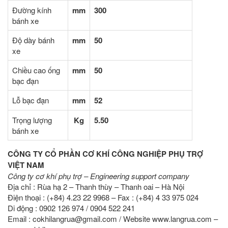
Đường kính
mm
300
bánh xe
Độ dày bánh
mm
50
xe
Chiều cao ống
mm
50
bạc đạn
Lỗ bạc đạn
mm
52
Trọng lượng
Kg
5.50
bánh xe
CÔNG TY CỔ PHẦN CƠ KHÍ CÔNG NGHIỆP PHỤ TRỢ
VIỆT NAM
Công ty cơ khí phụ trợ – Engineering support company
Địa chỉ : Rùa hạ 2 – Thanh thùy – Thanh oai – Hà Nội
Điện thoại : (+84) 4.23 22 9968 – Fax : (+84) 4 33 975 024
Di động : 0902 126 974 / 0904 522 241
Email : cokhilangrua@gmail.com / Website www.langrua.com –