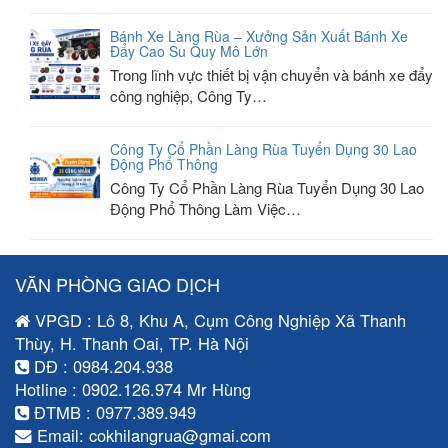
Bánh Xe Làng Rùa – Xưởng Sản Xuất Bánh Xe
Đẩy Cao Su Quy Mô Lớn
Trong lĩnh vực thiết bị vận chuyển và bánh xe đẩy
công nghiệp, Công Ty…
Công Ty Cổ Phần Làng Rùa Tuyển Dụng 30 Lao
Động Phổ Thông
Công Ty Cổ Phần Làng Rùa Tuyển Dụng 30 Lao
Động Phổ Thông Làm Việc…
VĂN PHÒNG GIAO DỊCH
VPGD : Lô 8, Khu A, Cụm Công Nghiệp Xã Thanh
Thùy, H. Thanh Oai, TP. Hà Nội
DĐ : 0984.204.938
Hotline : 0902.126.974 Mr Hùng
ĐTMB : 0977.389.949
Email: cokhilangrua@gmai.com