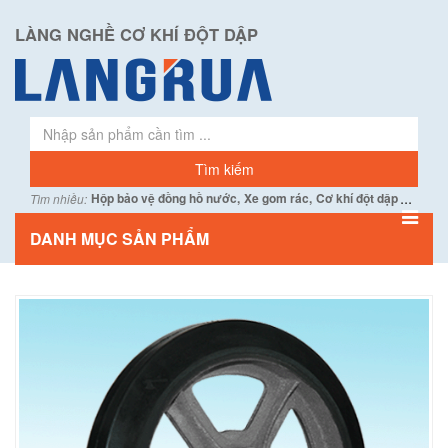
LÀNG NGHỀ CƠ KHÍ ĐỘT DẬP
...
Hộp bảo vệ đồng hồ nước,
Xe gom rác,
Cơ khí đột dập
Tìm nhiều:
DANH MỤC SẢN PHẨM