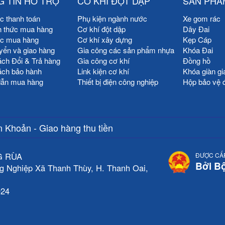
 TIN HỖ TRỢ
CƠ KHÍ ĐỘT DẬP
SẢN PHẨ
c thanh toán
Phụ kiện ngành nước
Xe gom rác
h thức mua hàng
Cơ khí đột dập
Dây Đai
ức mua hàng
Cơ khí xây dựng
Kẹp Cáp
yển và giao hàng
Gia công các sản phẩm nhựa
Khóa Đai
ách Đổi & Trả hàng
Gia công cơ khí
Đồng hồ
ách bảo hành
Link kiện cơ khí
Khóa giàn gi
ẫn mua hàng
Thiết bị điện công nghiệp
Hộp bảo vệ 
 Khoản - Giao hàng thu tiền
G RÙA
ĐƯỢC CẤ
Bởi B
g Nghiệp Xã Thanh Thùy, H. Thanh Oai,
024