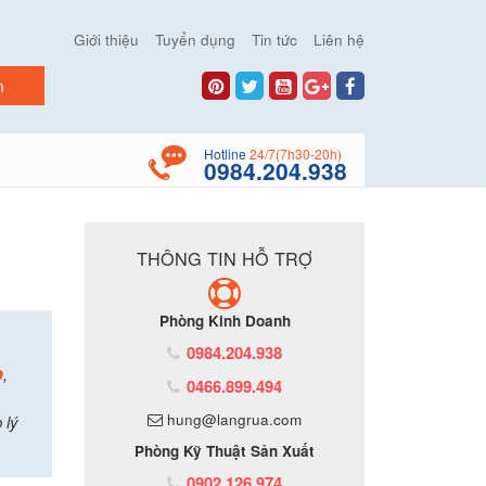
Giới thiệu
Tuyển dụng
Tin tức
Liên hệ
Hotline
24/7(7h30-20h)
0984.204.938
THÔNG TIN HỖ TRỢ
Phòng Kinh Doanh
0984.204.938
p
,
0466.899.494
hung@langrua.com
 lý
Phòng Kỹ Thuật Sản Xuất
0902.126.974