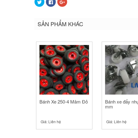
Bấm
Nhấn
Bấm
để
vào
để
chia
chia
chia
sẻ
sẻ
sẻ
trên
trên
trên
Twitter
Facebook
Google+
SẢN PHẨM KHÁC
(Opens
(Opens
(Opens
in
in
in
new
new
new
window)
window)
window)
Bánh Xe 250-4 Mâm Đỏ
Bánh xe đẩy nh
mm
Giá:
Liên hệ
Giá:
Liên hệ