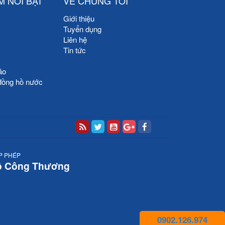
M NỔI BẬT
VỀ CHÚNG TÔI
Giới thiệu
Tuyển dụng
Liên hệ
Tin tức
áo
đồng hồ nước
P PHÉP
ộ Công Thương
0902.126.974