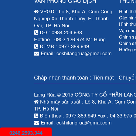
VĂN PHÒNG GIAO DỊCH
THÔNG
VPGD : Lô 8, Khu A, Cụm Công
Hình thứ
Các hìn
Nghiệp Xã Thanh Thùy, H. Thanh
Hình th
Oai, TP. Hà Nội
Vận chu
DĐ : 0984.204.938
Chính s
Hotline : 0902.126.974 Mr Hùng
Chính s
ĐTMB : 0977.389.949
Hướng d
Email: cokhilangrua@gmai.com
Chấp nhận thanh toán : Tiền mặt - Chuyển
Làng Rùa © 2015 CÔNG TY CỔ PHẦN LÀN
Nhà máy sản xuất : Lô 8, Khu A, Cụm Côn
TP. Hà Nội
Điện thoại: 0977.389.949 Fax : 04 33 975 
Email: cokhilangrua@gmai.com
0246.2593.344