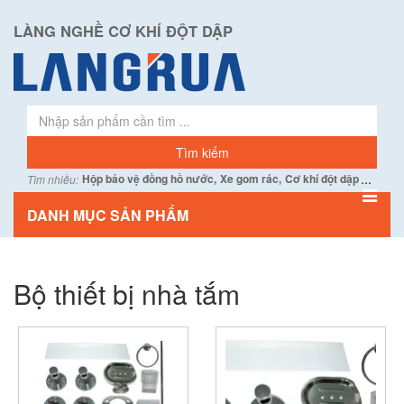
LÀNG NGHỀ CƠ KHÍ ĐỘT DẬP
...
Hộp bảo vệ đồng hồ nước,
Xe gom rác,
Cơ khí đột dập
Tìm nhiều:
DANH MỤC SẢN PHẨM
Bộ thiết bị nhà tắm