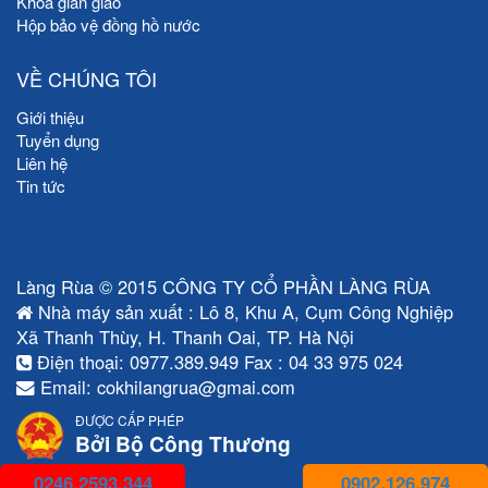
Khóa giàn giáo
Hộp bảo vệ đồng hồ nước
VỀ CHÚNG TÔI
Giới thiệu
Tuyển dụng
Liên hệ
Tin tức
Làng Rùa © 2015 CÔNG TY CỔ PHẦN LÀNG RÙA
Nhà máy sản xuất : Lô 8, Khu A, Cụm Công Nghiệp
Xã Thanh Thùy, H. Thanh Oai, TP. Hà Nội
Điện thoại: 0977.389.949 Fax : 04 33 975 024
Email: cokhilangrua@gmai.com
ĐƯỢC CẤP PHÉP
Bởi Bộ Công Thương
0246.2593.344
0902.126.974