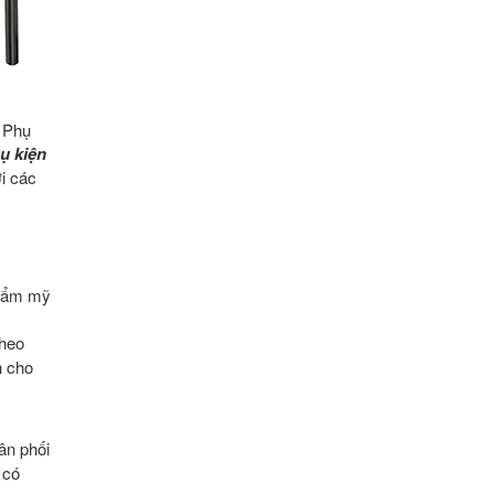
p Phụ
ụ kiện
i các
thẩm mỹ
theo
h cho
ân phối
 có