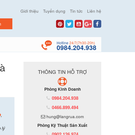
Giới thiệu
Tuyển dụng
Tin tức
Liên hệ
Hotline
24/7(7h30-20h)
0984.204.938
hà
THÔNG TIN HỖ TRỢ
Phòng Kinh Doanh
0984.204.938
0466.899.494
p
,
hung@langrua.com
Phòng Kỹ Thuật Sản Xuất
 lý
0902.126.974