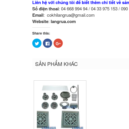
Liên hệ với chúng tôi để biết thêm chi tiết về s
Số điện thoai
: 04 668 994 94 / 04 33 975 153 / 09
Email
: cokhilangrua@gmail.com
Website
:
langrua.com
Share this:
Bấm
Nhấn
Bấm
để
vào
để
chia
chia
chia
sẻ
sẻ
sẻ
trên
trên
trên
Twitter
Facebook
Google+
SẢN PHẨM KHÁC
(Opens
(Opens
(Opens
in
in
in
new
new
new
window)
window)
window)