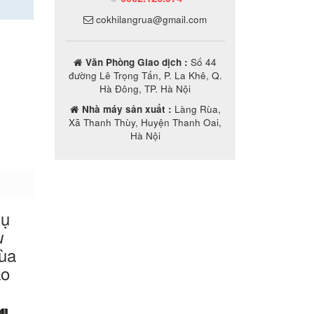
cokhilangrua@gmail.com
Văn Phòng Giao dịch :
Số 44
đường Lê Trọng Tấn, P. La Khê, Q.
Hà Đông, TP. Hà Nội
Nhà máy sản xuất :
Làng Rùa,
Xã Thanh Thùy, Huyện Thanh Oai,
Hà Nội
hụ
ụ
ùa
ao