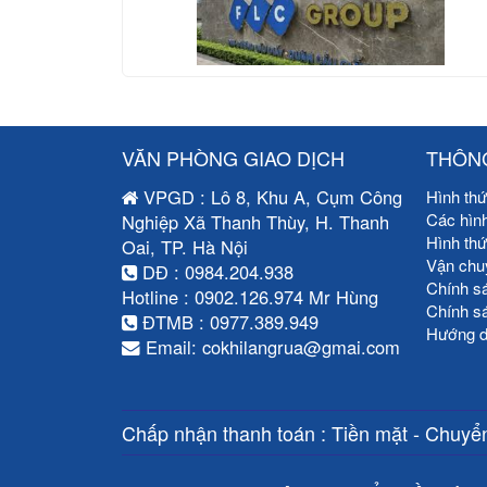
VĂN PHÒNG GIAO DỊCH
THÔNG
VPGD : Lô 8, Khu A, Cụm Công
Hình thứ
Các hìn
Nghiệp Xã Thanh Thùy, H. Thanh
Hình th
Oai, TP. Hà Nội
Vận chu
DĐ : 0984.204.938
Chính s
Hotline : 0902.126.974 Mr Hùng
Chính s
ĐTMB : 0977.389.949
Hướng d
Email: cokhilangrua@gmai.com
Chấp nhận thanh toán : Tiền mặt - Chuyển