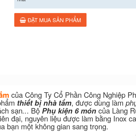
ĐẶT MUA SẢN PHẨM
của Công Ty Cổ Phần Công Nghiệp P
tắm
 phẩm
, được dùng làm
thiết bị nhà tắm
ph
ách sạn
. Bộ
của Làng R
..
Phụ kiện 6 món
iên đại, nguyên liệu được làm bằng Inox c
a bạn một không gian sang trọng.