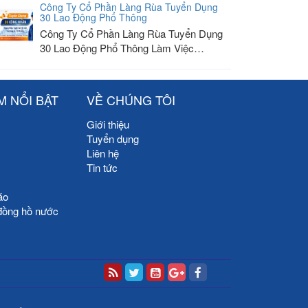
Công Ty Cổ Phần Làng Rùa Tuyển Dụng
30 Lao Động Phổ Thông
Công Ty Cổ Phần Làng Rùa Tuyển Dụng
30 Lao Động Phổ Thông Làm Việc…
M NỔI BẬT
VỀ CHÚNG TÔI
Giới thiệu
Tuyển dụng
Liên hệ
Tin tức
áo
đồng hồ nước