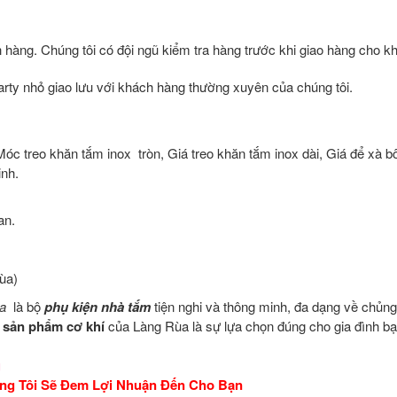
 hàng. Chúng tôi có đội ngũ kiểm tra hàng trước khi giao hàng cho k
ty nhỏ giao lưu với khách hàng thường xuyên của chúng tôi.
 Móc treo khăn tắm inox tròn, Giá treo khăn tắm inox dài, Giá để xà b
inh.
an.
ùa)
a
là bộ
phụ kiện nhà tắm
tiện nghi và thông minh, đa dạng về chủng
sản phẩm cơ khí
của Làng Rùa là sự lựa chọn đúng cho gia đình b
g
úng Tôi Sẽ Đem Lợi Nhuận Đến Cho Bạn