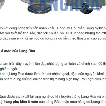
hợp với công nghệ tiến tiến nhâp khẩu. Công Ty Cổ Phần Công Nghiệ
tắm
với thiết kế tinh sảo, đạt tiêu chuẩn iso 9001. Không những thế
Ph
dập nguyên khối nên có độ bóng và độ bền theo thời gian cao so vớ
n 6 món
của Làng Rùa
 làm trên dây truyền hiện đại, chất lượng an toàn và chính xác, độ 
nghiêm ngặt.
vệ sinh
Làng Rùa được làm từ inox nhập ngoại, dập, đúc nguyên khối 
n phẩm cùng chủng loại có trên thị trường hiện nay. Phù hợp, tiện íc
a) được sản xuất tại làng nghề cơ khí truyền thống Làng Rùa và ph
 Đặt hàng
phụ kiện 6 món
của Làng Rùa hoặc mua hàng số lượng lớn