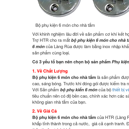
Bộ phụ kiện 6 món cho nhà tắm
Với khinh nghiệm lâu đời về sản phẩm cơ khí kết 
Trợ HTR cho ra mắt
bộ phụ kiện 6 món cho nhà 
6 món
của Làng Rùa được làm bằng inox nhập khẩu 
sản phẩm cùng loại.
Có 3 yếu tố bạn nên chọn bộ sản phẩm
Phụ kiệ
1. Về Chất Lượng
Bộ phụ kiện 6 món cho nhà tắm
là sản phẩm được
cao, sáng bóng. Trước khi đóng gói được kiểm tra 
Với
Sản phẩm
bộ phụ kiến 6 món
của bộ
thiết bị 
tiêu chuẩn nên có độ bền cao, chính xác hơn các sả
không gian nhà tắm của bạn.
2. Về Giá Cả
Bộ phụ kiện 6 món cho nhà tắm
của HTR (Làng Rù
khắp tỉnh thành trong cả nước, giá cả cạnh tranh.