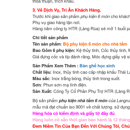
thỏa thuận, trích khấu.
3. Về Dịch Vụ, Tri Ân Khách Hàng.
Trước khi giao sản phẩm
phụ kiện 6 món
cho khách
Phụ vụ giao hàng tận nơi.
Hàng năm công ty HTR (Làng Rùa) sẽ mở 1 buổi par
Chi tiết sản phẩm
Tên sản phẩm
:
Bộ phụ kiện 6 món cho nhà tắm
Bao Gồm 6 phụ kiện:
Kệ thủy tinh, Cốc thủy tinh,
Giá đựng cốc và típ đánh răng, Móc đựng giấy vệ s
Sản Phẩm Xem Thêm :
Bàn ghế học sinh
Chất liệu
: Inox, thủy tinh cao cấp nhập khẩu Thái L
Màu sắc
: Inox trắng bóng, thủy tinh trong suốt.
Sơn
: Phun sơn mạ tĩnh điện.
Sản Xuất:
Công Ty Cổ Phần Phụ Trợ HTR (Làng R
Bộ sản phẩm
phụ kiện nhà tắm 6 món
của Langru
mẫu mã đạt chuẩn iso 9001 về chất lượng. sử dụng
Hàng hóa có kiểm định và giấy tờ đầy đủ
Hàng luôn có sẵn thời gian bảo hành là 12 thán
Đem Niềm Tin Của Bạn Đến Với Chúng Tôi, Ch