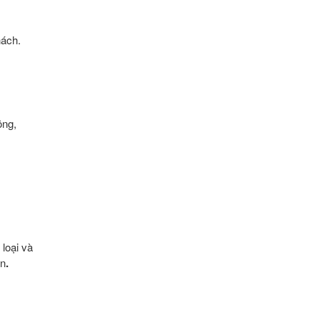
hách.
ông,
 loại và
ạn
.