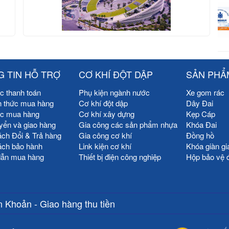
 TIN HỖ TRỢ
CƠ KHÍ ĐỘT DẬP
SẢN PHẨ
c thanh toán
Phụ kiện ngành nước
Xe gom rác
h thức mua hàng
Cơ khí đột dập
Dây Đai
ức mua hàng
Cơ khí xây dựng
Kẹp Cáp
yển và giao hàng
Gia công các sản phẩm nhựa
Khóa Đai
ách Đổi & Trả hàng
Gia công cơ khí
Đồng hồ
ách bảo hành
Link kiện cơ khí
Khóa giàn gi
ẫn mua hàng
Thiết bị điện công nghiệp
Hộp bảo vệ 
 Khoản - Giao hàng thu tiền