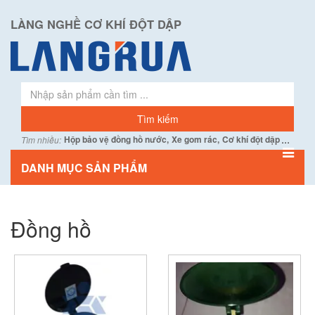
LÀNG NGHỀ CƠ KHÍ ĐỘT DẬP
...
Hộp bảo vệ đồng hồ nước,
Xe gom rác,
Cơ khí đột dập
Tìm nhiều:
DANH MỤC SẢN PHẨM
Đồng hồ