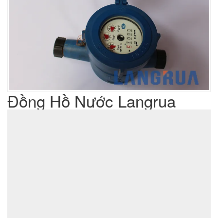
Đồng Hồ Nước Langrua
Liên hệ
Giá sản phẩm :
sản xuất cơ khí đột dập
Lưu ý : Chúng tôi là đơn vị
,
không phải là đơn vị thương mại nên tất cả yêu cầu của quý
khách chúng tôi đều có thể thực hiện được với giá thành hợp
lý nhất