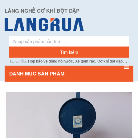
LÀNG NGHỀ CƠ KHÍ ĐỘT DẬP
...
Hộp bảo vệ đồng hồ nước,
Xe gom rác,
Cơ khí đột dập
Tìm nhiều:
DANH MỤC SẢN PHẨM