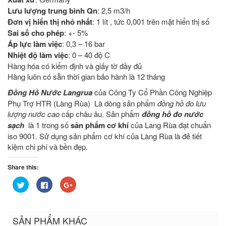
Lưu lượng trung bình Qn
: 2,5 m3/h
Đơn vị hiển thị nhỏ nhất
: 1 lít , tức 0,001 trên mặt hiển thị số
Sai số cho phép
: +- 5%
Áp lực làm việc
: 0,3 – 16 bar
Nhiệt độ làm việc
: 0 – 40 độ C
Hàng hóa có kiểm định và giấy tờ đầy đủ
Hàng luôn có sẵn thời gian bảo hành là 12 tháng
Đồng Hồ Nước Langrua
của Công Ty Cổ Phần Công Nghiệp
Phụ Trợ HTR (Làng Rùa) Là dòng sản phẩm
đồng hồ đo lưu
lượng nước cao
cấp châu âu. Sản phẩm
đồng hồ đo nước
sạch
là 1 trong số
sản phẩm cơ khí
của Lang Rùa đạt chuẩn
iso 9001. Sử dụng sản phẩm cơ khí của Làng Rùa là đẻ tiết
kiệm chi phí và bền đẹp.
Share this:
Bấm
Nhấn
Bấm
để
vào
để
chia
chia
chia
sẻ
sẻ
sẻ
trên
trên
trên
Twitter
Facebook
Google+
SẢN PHẨM KHÁC
(Opens
(Opens
(Opens
in
in
in