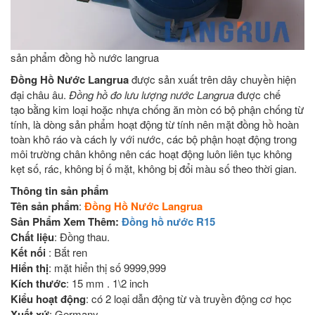
sản phẩm đồng hồ nước langrua
Đồng Hồ Nước Langrua
được sản xuất trên dây chuyền hiện
đại châu âu.
Đồng hồ đo lưu lượng nước Langrua
được chế
tạo
bằng kim loại hoặc nhựa chống ăn mòn có bộ phận chống từ
tính, l
à dòng sản phẩm hoạt động từ tính nên mặt đồng hồ hoàn
toàn khô ráo và cách ly với nước, các bộ phận hoạt động trong
môi trường chân không nên các hoạt động luôn liên tục không
kẹt số, rác, không bị ố mặt, không bị đổi màu số theo thời gian.
Thông tin sản phẩm
Tên sản phẩm
:
Đồng Hồ Nước Langrua
Sản Phẩm Xem Thêm:
Đồng hồ nước R15
Chất liệu
: Đồng thau.
Kết nối
: Bắt ren
Hiển thị
: mặt hiển thị số 9999,999
Kích thước
: 15 mm . 1\2 inch
Kiểu hoạt động
: có 2 loại dẫn động từ và truyền động cơ học
Xuất xứ
: Germany