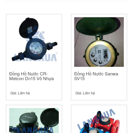
new
new
new
window)
window)
window)
Đồng Hồ Nước CR-
Đồng Hồ Nước Sanwa
Metcon Dn15 Vỏ Nhựa
SV15
Giá:
Liên hệ
Giá:
Liên hệ