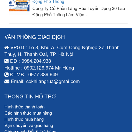
Động Phổ Thông
Công Ty Cổ Phần Làng Rùa Tuyển Dụng 30 Lao
Động Phổ Thông Làm Việc…
VĂN PHÒNG GIAO DỊCH
VPGD : Lô 8, Khu A, Cụm Công Nghiệp Xã Thanh
Thùy, H. Thanh Oai, TP. Hà Nội
DĐ : 0984.204.938
Hotline : 0902.126.974 Mr Hùng
ĐTMB : 0977.389.949
Email: cokhilangrua@gmai.com
THÔNG TIN HỖ TRỢ
Hình thức thanh toán
Các hình thức mua hàng
Hình thức mua hàng
Vận chuyển và giao hàng
Chính sách Đổi & Trả hàng