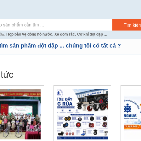
...
Hộp bảo vệ đồng hồ nước,
Xe gom rác,
Cơ khí đột dập
ều:
tìm sản phẩm đột dập ... chúng tôi có tất cả ?
 tức