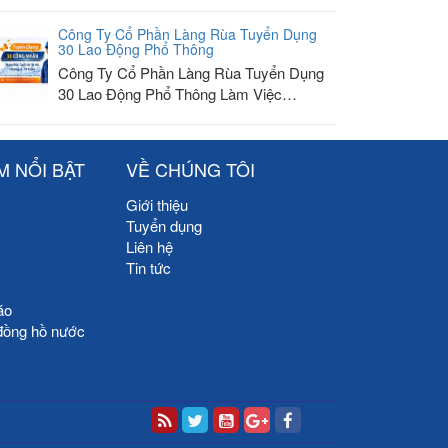
Công Ty Cổ Phần Làng Rùa Tuyển Dụng
30 Lao Động Phổ Thông
Công Ty Cổ Phần Làng Rùa Tuyển Dụng
30 Lao Động Phổ Thông Làm Việc…
M NỔI BẬT
VỀ CHÚNG TÔI
Giới thiệu
Tuyển dụng
Liên hệ
Tin tức
áo
đồng hồ nước