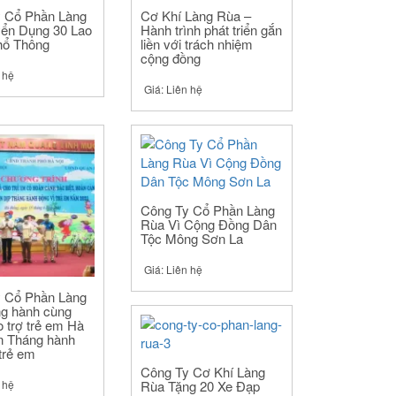
 Cổ Phần Làng
Cơ Khí Làng Rùa –
ển Dụng 30 Lao
Hành trình phát triển gắn
hổ Thông
liền với trách nhiệm
cộng đồng
 hệ
Giá:
Liên hệ
Công Ty Cổ Phần Làng
Rùa Vì Cộng Đồng Dân
Tộc Mông Sơn La
Giá:
Liên hệ
 Cổ Phần Làng
g hành cùng
 trợ trẻ em Hà
n Tháng hành
trẻ em
Công Ty Cơ Khí Làng
Rùa Tặng 20 Xe Đạp
 hệ