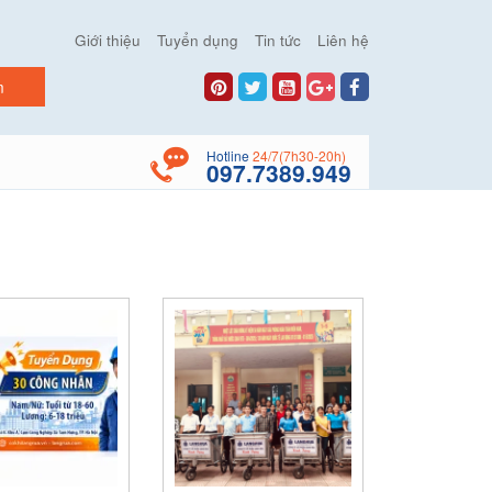
Giới thiệu
Tuyển dụng
Tin tức
Liên hệ
Hotline
24/7(7h30-20h)
097.7389.949