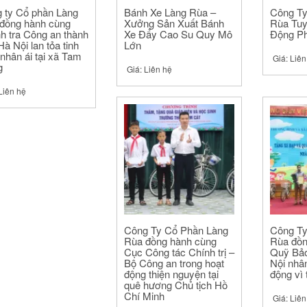
 ty Cổ phần Làng
Bánh Xe Làng Rùa –
Công Ty
đồng hành cùng
Xưởng Sản Xuất Bánh
Rùa Tuy
h tra Công an thành
Xe Đẩy Cao Su Quy Mô
Động P
à Nội lan tỏa tinh
Lớn
 nhân ái tại xã Tam
Giá:
Liên
g
Giá:
Liên hệ
Liên hệ
Công Ty Cổ Phần Làng
Công Ty
Rùa đồng hành cùng
Rùa đồn
Cục Công tác Chính trị –
Quỹ Bảo
Bộ Công an trong hoạt
Nội nhâ
động thiện nguyện tại
động vì 
quê hương Chủ tịch Hồ
Chí Minh
Giá:
Liên