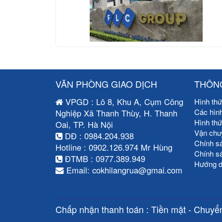
VĂN PHÒNG GIAO DỊCH
THÔNG
VPGD : Lô 8, Khu A, Cụm Công
Hình thứ
Các hìn
Nghiệp Xã Thanh Thùy, H. Thanh
Hình th
Oai, TP. Hà Nội
Vận chu
DĐ : 0984.204.938
Chính s
Hotline : 0902.126.974 Mr Hùng
Chính s
ĐTMB : 0977.389.949
Hướng d
Email: cokhilangrua@gmai.com
Chấp nhận thanh toán : Tiền mặt - Chuyển