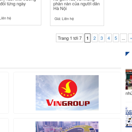
 đổi từng ngày
phàn nàn của người dân
Hà Nội
Liên hệ
Giá:
Liên hệ
Trang 1 tới 7
1
2
3
4
5
...
nhữ