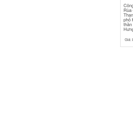
Công
Rùa 
Than
phố H
thần
Hưn
Giá: