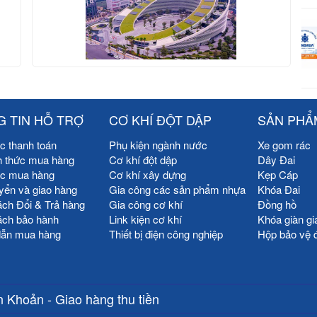
 TIN HỖ TRỢ
CƠ KHÍ ĐỘT DẬP
SẢN PHẨ
c thanh toán
Phụ kiện ngành nước
Xe gom rác
h thức mua hàng
Cơ khí đột dập
Dây Đai
ức mua hàng
Cơ khí xây dựng
Kẹp Cáp
yển và giao hàng
Gia công các sản phẩm nhựa
Khóa Đai
ách Đổi & Trả hàng
Gia công cơ khí
Đồng hồ
ách bảo hành
Link kiện cơ khí
Khóa giàn gi
ẫn mua hàng
Thiết bị điện công nghiệp
Hộp bảo vệ 
 Khoản - Giao hàng thu tiền