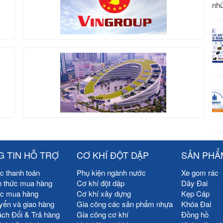
nhữ
 TIN HỖ TRỢ
CƠ KHÍ ĐỘT DẬP
SẢN PHẨ
c thanh toán
Phụ kiện ngành nước
Xe gom rác
h thức mua hàng
Cơ khí đột dập
Dây Đai
ức mua hàng
Cơ khí xây dựng
Kẹp Cáp
yển và giao hàng
Gia công các sản phẩm nhựa
Khóa Đai
ách Đổi & Trả hàng
Gia công cơ khí
Đồng hồ