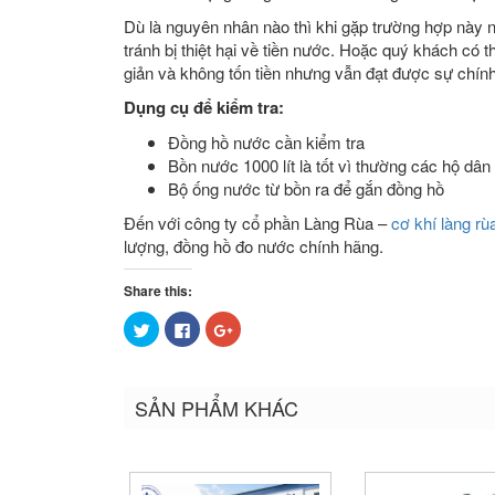
Dù là nguyên nhân nào thì khi gặp trường hợp này 
tránh bị thiệt hại về tiền nước. Hoặc quý khách có
giản và không tốn tiền nhưng vẫn đạt được sự chín
Dụng cụ để kiểm tra:
Đồng hồ nước cần kiểm tra
Bồn nước 1000 lít là tốt vì thường các hộ d
Bộ ống nước từ bồn ra để gắn đồng hồ
Đến với công ty cổ phần Làng Rùa –
cơ khí làng rù
lượng, đồng hồ đo nước chính hãng.
Share this:
Bấm
Nhấn
Bấm
để
vào
để
chia
chia
chia
sẻ
sẻ
sẻ
trên
trên
trên
Twitter
Facebook
Google+
SẢN PHẨM KHÁC
(Opens
(Opens
(Opens
in
in
in
new
new
new
window)
window)
window)