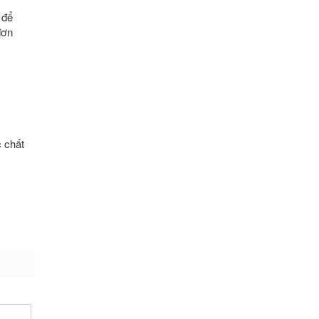
 để
đơn
 chất