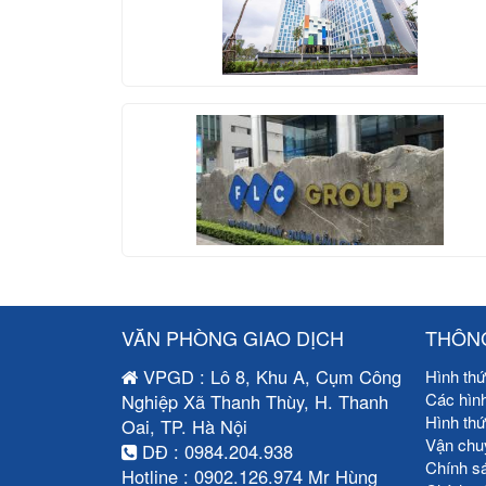
VĂN PHÒNG GIAO DỊCH
THÔNG
VPGD : Lô 8, Khu A, Cụm Công
Hình thứ
Các hìn
Nghiệp Xã Thanh Thùy, H. Thanh
Hình th
Oai, TP. Hà Nội
Vận chu
DĐ : 0984.204.938
Chính s
Hotline : 0902.126.974 Mr Hùng