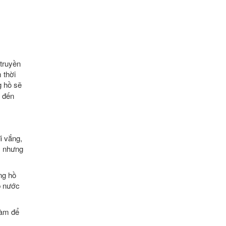
truyền
 thời
g hồ sẽ
g đến
i vắng,
, nhưng
ng hồ
p nước
làm để