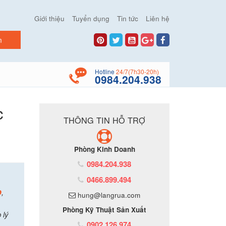
Giới thiệu
Tuyển dụng
Tin tức
Liên hệ
Hotline
24/7(7h30-20h)
0984.204.938
c
THÔNG TIN HỖ TRỢ
Phòng Kinh Doanh
0984.204.938
0466.899.494
p
,
hung@langrua.com
Phòng Kỹ Thuật Sản Xuất
 lý
0902.126.974