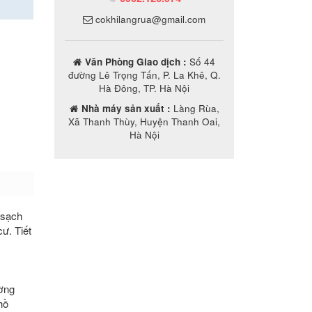
cokhilangrua@gmail.com
Văn Phòng Giao dịch :
Số 44
đường Lê Trọng Tấn, P. La Khê, Q.
Hà Đông, TP. Hà Nội
Nhà máy sản xuất :
Làng Rùa,
Xã Thanh Thùy, Huyện Thanh Oai,
Hà Nội
 sạch
ư. Tiết
ờng
hồ