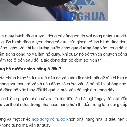
m quay bánh răng truyền động có cùng tốc độ với dòng chảy sau đó 
ợng. Bộ bánh răng truyền động có cấu trúc giống với bộ bánh răng đếm
ằng ngày. Và khi lưu lượng nước chảy qua đường ống vào trong đồn
ằm trong đồng hồ và làm nó quay, khi quay nó sẽ truyền chuyển độn
ảm tốc ở trên sau đó là tác động đến bộ đếm số hiển thị.
ng hồ nước chính hãng ở đâu?
ước chính hãng? và mua ở đâu để yên tâm là chính hãng? vì khi bạn đ
tháng sau bạn trở về và nếu đồng hồ nước vẫn là số cũ thì không sao
ố đồng hồ vẫn thay đổi thì quả là một vấn đề nghiêm trọng đây.
nhiều nguyên nhân xảy ra. Trước tiên là phải nghĩ ngay đến cái đồ
ác vòi thoát nước trong nhà hoặc nặng hơn thì đến trung tâm cung cấ
hãng và một chiếc
hộp đồng hồ nước
khôn phải hàng nhái là điều nên 
 không dùng mà vẫn tự quay.