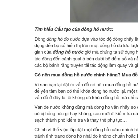
Tìm hiểu Cấu tạo của đồng hồ nước:
Dòng
đồng hồ đo nước
dựa vào tốc độ dòng chảy là
động đến bộ số hiển thị trên mặt đồng hồ đo lưu lư
gian của
đồng hồ nước
giờ mà chúng ta sử dụng h
tác động đến cánh quạt ở bên dưới bộ đếm số và n
các bộ bánh răng truyền tải tác động làm quay và gi
Có nên mua đồng hồ nước chính hãng? Mua đồ
Vì sao bạn lại đặt ra vấn đề có nên mua đồng hồ n
để yên tâm bạn có thể khóa đồng hồ nước lại, một 
vấn đề ở đây là. ôi không dù khóa đồng hồ mà chỉ s
Vấn đề nước không dùng mà đồng hồ vẫn nhảy số có 
có bị hỏng hóc gì hay không, sau mới đi kiểm tra c
sạch thành phố kiểm tra và thay thế phụ tục…
Chính vì thế việc lắp đặt một đồng hồ nước chính 
tránh tình trạng đồng hồ nhái đo không chuẩn hoặc