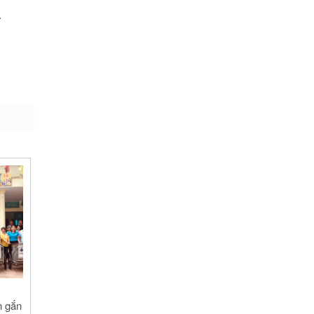
.
n gắn