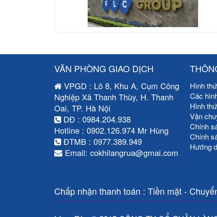
VĂN PHÒNG GIAO DỊCH
THÔNG
VPGD : Lô 8, Khu A, Cụm Công
Hình thứ
Các hìn
Nghiệp Xã Thanh Thùy, H. Thanh
Hình th
Oai, TP. Hà Nội
Vận chu
DĐ : 0984.204.938
Chính s
Hotline : 0902.126.974 Mr Hùng
Chính s
ĐTMB : 0977.389.949
Hướng d
Email: cokhilangrua@gmai.com
Chấp nhận thanh toán : Tiền mặt - Chuyển