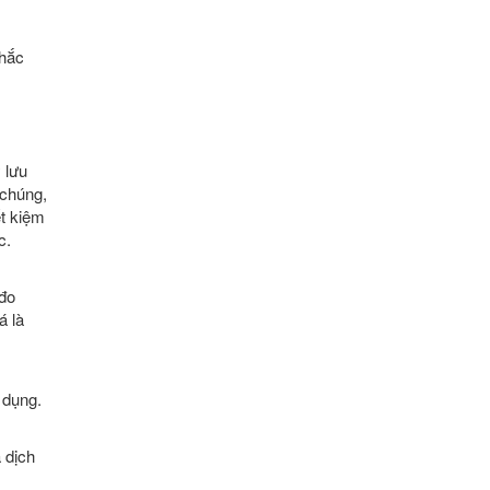
Chắc
 lưu
 chúng,
ết kiệm
c.
 đo
á là
 dụng.
 dịch