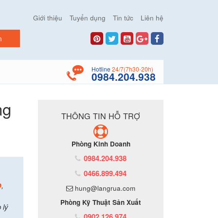
Giới thiệu
Tuyển dụng
Tin tức
Liên hệ
Hotline
24/7(7h30-20h)
0984.204.938
ng
THÔNG TIN HỖ TRỢ
Phòng Kinh Doanh
0984.204.938
0466.899.494
p
,
hung@langrua.com
Phòng Kỹ Thuật Sản Xuất
 lý
0902.126.974