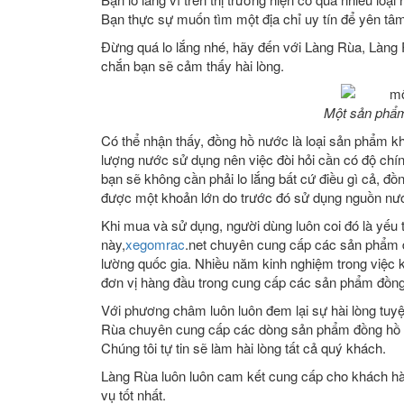
Bạn thực sự muốn tìm một địa chỉ uy tín để yên t
Đừng quá lo lắng nhé, hãy đến với Làng Rùa, Làng
chắn bạn sẽ cảm thấy hài lòng.
Một sản phẩm
Có thể nhận thấy, đồng hồ nước là loại sản phẩm kh
lượng nước sử dụng nên việc đòi hỏi cần có độ chí
bạn sẽ không cần phải lo lắng bất cứ điều gì cả, đồ
được một khoản lớn do trước đó sử dụng nguồn nước
Khi mua và sử dụng, người dùng luôn coi đó là yếu
này,
xegomrac
.net chuyên cung cấp các sản phẩm đ
lường quốc gia. Nhiều năm kinh nghiệm trong việc 
đơn vị hàng đầu trong cung cấp các sản phẩm đồng
Với phương châm luôn luôn đem lại sự hài lòng tuy
Rùa chuyên cung cấp các dòng sản phẩm đồng hồ n
Chúng tôi tự tin sẽ làm hài lòng tất cả quý khách.
Làng Rùa luôn luôn cam kết cung cấp cho khách hàn
vụ tốt nhất.