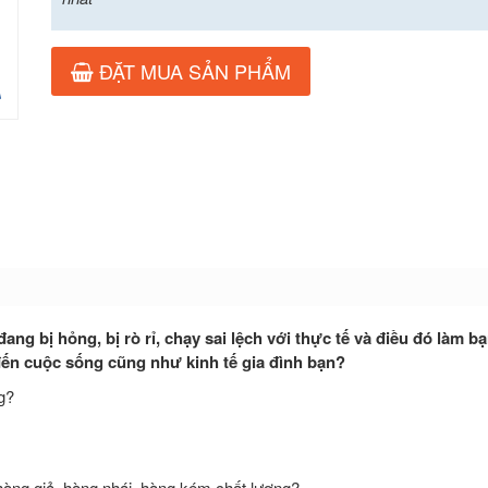
ĐẶT MUA SẢN PHẨM
ang bị hỏng, bị rò rỉ, chạy sai lệch với thực tế và điều đó làm b
n cuộc sống cũng như kinh tế gia đình bạn?
g?
i hàng giả, hàng nhái, hàng kém chất lượng?