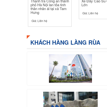
Thanh tra Công an thành
Xe Đẩy Cao Su
phố Hà Nội lan tỏa tinh
Lớn
thần nhân ái tại xã Tam
Hưng
Giá:
Liên hệ
Giá:
Liên hệ
KHÁCH HÀNG LÀNG RÙA