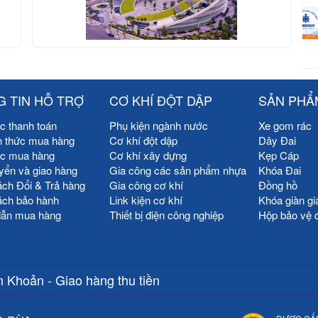
 TIN HỖ TRỢ
CƠ KHÍ ĐỘT DẬP
SẢN PHẨ
c thanh toán
Phụ kiện ngành nước
Xe gom rác
h thức mua hàng
Cơ khí đột dập
Dây Đai
ức mua hàng
Cơ khí xây dựng
Kẹp Cáp
yển và giao hàng
Gia công các sản phẩm nhựa
Khóa Đai
ách Đổi & Trả hàng
Gia công cơ khí
Đồng hồ
ách bảo hành
Link kiện cơ khí
Khóa giàn gi
ẫn mua hàng
Thiết bị điện công nghiệp
Hộp bảo vệ 
 Khoản - Giao hàng thu tiền