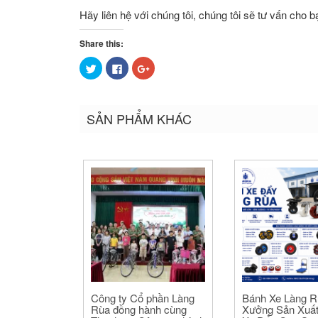
Hãy liên hệ với chúng tôi, chúng tôi sẽ tư vấn cho
Share this:
Bấm
Nhấn
Bấm
để
vào
để
chia
chia
chia
sẻ
sẻ
sẻ
trên
trên
trên
Twitter
Facebook
Google+
SẢN PHẨM KHÁC
(Opens
(Opens
(Opens
in
in
in
new
new
new
window)
window)
window)
Công ty Cổ phần Làng
Bánh Xe Làng R
Rùa đồng hành cùng
Xưởng Sản Xuấ