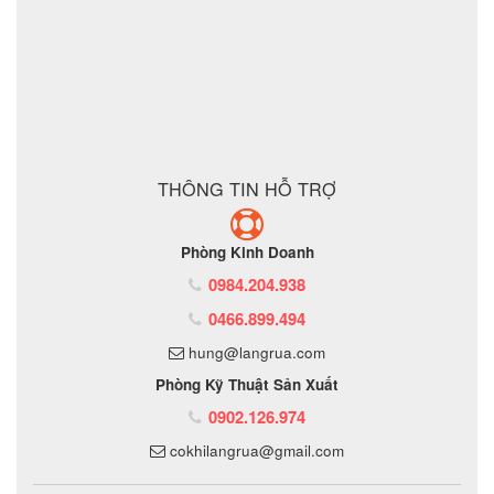
không phải là đơn vị thương mại nên tất cả yêu cầu của quý
khách chúng tôi đều có thể thực hiện được với giá thành hợp
lý nhất
ĐẶT MUA SẢN PHẨM
THÔNG TIN HỖ TRỢ
Phòng Kinh Doanh
0984.204.938
0466.899.494
hung@langrua.com
Phòng Kỹ Thuật Sản Xuất
0902.126.974
cokhilangrua@gmail.com