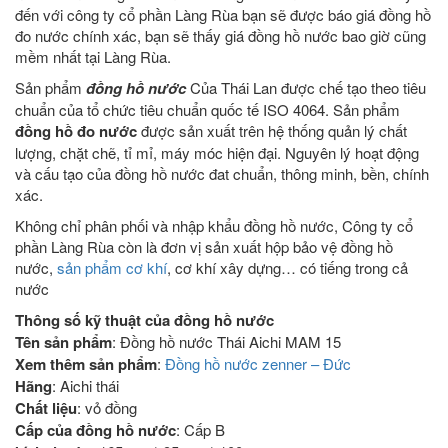
đến với công ty cổ phần Làng Rùa bạn sẽ được báo giá đồng hồ
đo nước chính xác, bạn sẽ thấy giá đồng hồ nước bao giờ cũng
mềm nhất tại Làng Rùa.
Sản phẩm
đồng hồ nước
Của Thái Lan được chế tạo theo tiêu
chuẩn của tổ chức tiêu chuẩn quốc tế ISO 4064. Sản phẩm
đồng hồ đo nước
được sản xuất trên hệ thống quản lý chất
lượng, chặt chẽ, tỉ mỉ, máy móc hiện đại. Nguyên lý hoạt động
và cấu tạo của đồng hồ nước đat chuẩn, thông minh, bền, chính
xác.
Không chỉ phân phối và nhập khẩu đồng hồ nước, Công ty cổ
phần Làng Rùa còn là đơn vị sản xuất hộp bảo vệ đồng hồ
nước,
sản phẩm cơ khí
, cơ khí xây dựng… có tiếng trong cả
nước
Thông số kỹ thuật của đồng hồ nước
Tên sản phẩm
: Đồng hồ nước Thái Aichi MAM 15
Xem thêm sản phẩm
:
Đồng hồ nước zenner – Đức
Hãng
: Aichi thái
Chất liệu
: vỏ đồng
Cấp của đồng hồ nước
: Cấp B