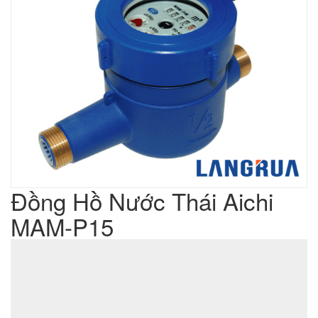
Đồng Hồ Nước Thái Aichi
MAM-P15
Liên hệ
Giá sản phẩm :
sản xuất cơ khí đột dập
Lưu ý : Chúng tôi là đơn vị
,