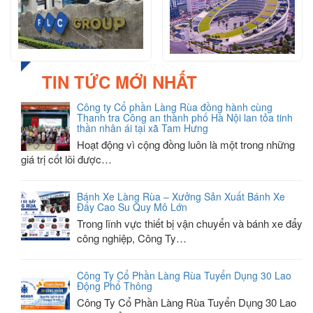
TIN TỨC MỚI NHẤT
Công ty Cổ phần Làng Rùa đồng hành cùng
Thanh tra Công an thành phố Hà Nội lan tỏa tinh
thần nhân ái tại xã Tam Hưng
Hoạt động vì cộng đồng luôn là một trong những
giá trị cốt lõi được…
Bánh Xe Làng Rùa – Xưởng Sản Xuất Bánh Xe
Đẩy Cao Su Quy Mô Lớn
Trong lĩnh vực thiết bị vận chuyển và bánh xe đẩy
công nghiệp, Công Ty…
Công Ty Cổ Phần Làng Rùa Tuyển Dụng 30 Lao
Động Phổ Thông
Công Ty Cổ Phần Làng Rùa Tuyển Dụng 30 Lao