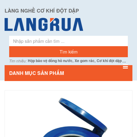
LÀNG NGHỀ CƠ KHÍ ĐỘT DẬP
...
Hộp bảo vệ đồng hồ nước,
Xe gom rác,
Cơ khí đột dập
Tìm nhiều:
DANH MỤC SẢN PHẨM