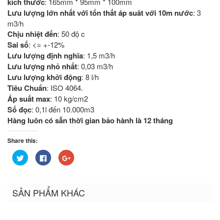
kích thước
: 165mm * 95mm * 100mm
Lưu lượng lớn nhất với tổn thất áp suât với 10m nước
: 3
m3/h
Chịu nhiệt đến
: 50 độ c
Sai số
: <= +-12%
Lưu lượng định nghĩa
: 1,5 m3/h
Lưu lượng nhỏ nhất
: 0,03 m3/h
Lưu lượng khởi động
: 8 l/h
Tiêu Chuẩn
: ISO 4064.
Áp suất max
: 10 kg/cm2
Số đọc
: 0,1l đến 10.000m3
Hàng luôn có sẵn thời gian bảo hành là 12 tháng
Share this:
Bấm
Nhấn
Bấm
để
vào
để
chia
chia
chia
sẻ
sẻ
sẻ
trên
trên
trên
Twitter
Facebook
Google+
SẢN PHẨM KHÁC
(Opens
(Opens
(Opens
in
in
in
new
new
new
window)
window)
window)