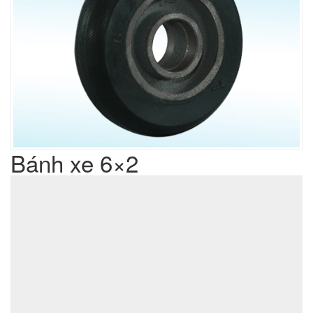
Bánh xe 6×2
Liên hệ
Giá sản phẩm :
sản xuất cơ khí đột dập
Lưu ý : Chúng tôi là đơn vị
,
không phải là đơn vị thương mại nên tất cả yêu cầu của quý
khách chúng tôi đều có thể thực hiện được với giá thành hợp
lý nhất