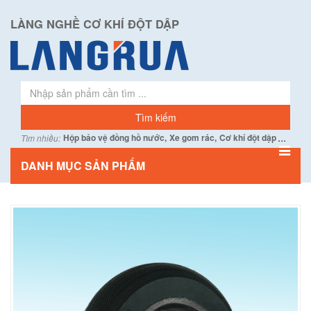
LÀNG NGHỀ CƠ KHÍ ĐỘT DẬP
...
Hộp bảo vệ đồng hồ nước,
Xe gom rác,
Cơ khí đột dập
Tìm nhiều:
DANH MỤC SẢN PHẨM