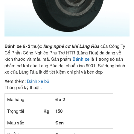
Bánh xe 6×2
thuộc
làng nghề cơ khí Làng Rùa
của Công Ty
Cổ Phần Công Nghiệp Phụ Trợ HTR (Làng Rùa) đa dạng về
kích thước và mẫu mã. Sản phẩm
Bánh xe
là 1 trong số sản
phẩm cơ khí của Lang Rùa đạt chuẩn iso 9001. Sử dụng bánh
xe của Làng Rùa là đẻ tiết kiệm chi phí và bền đẹp
Xem thêm:
Bánh xe b6
Thông số kỹ thuật :
Mã hàng
6 x 2
Trọng tải
Kg
150
Màu sắc
Đen