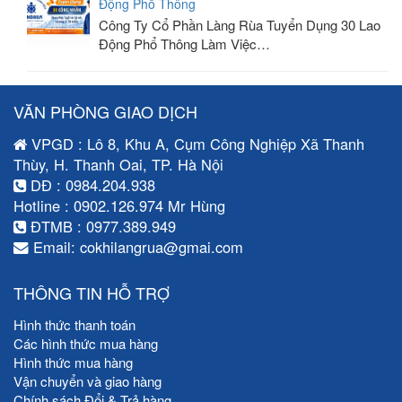
Động Phổ Thông
Công Ty Cổ Phần Làng Rùa Tuyển Dụng 30 Lao
Động Phổ Thông Làm Việc…
VĂN PHÒNG GIAO DỊCH
VPGD : Lô 8, Khu A, Cụm Công Nghiệp Xã Thanh
Thùy, H. Thanh Oai, TP. Hà Nội
DĐ : 0984.204.938
Hotline : 0902.126.974 Mr Hùng
ĐTMB : 0977.389.949
Email: cokhilangrua@gmai.com
THÔNG TIN HỖ TRỢ
Hình thức thanh toán
Các hình thức mua hàng
Hình thức mua hàng
Vận chuyển và giao hàng
Chính sách Đổi & Trả hàng