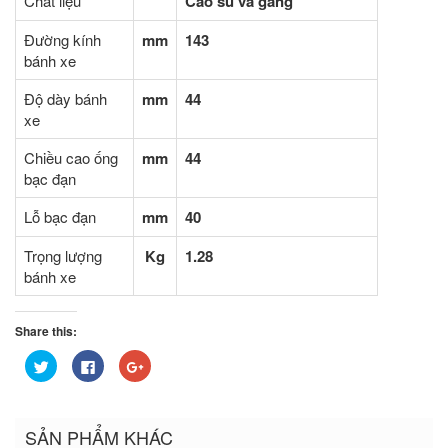
Chất liệu
Cao su và gang
Đường kính
mm
143
bánh xe
Độ dày bánh
mm
44
xe
Chiều cao ống
mm
44
bạc đạn
Lỗ bạc đạn
mm
40
Trọng lượng
Kg
1.28
bánh xe
Share this:
Bấm
Nhấn
Bấm
để
vào
để
chia
chia
chia
sẻ
sẻ
sẻ
trên
trên
trên
Twitter
Facebook
Google+
SẢN PHẨM KHÁC
(Opens
(Opens
(Opens
in
in
in