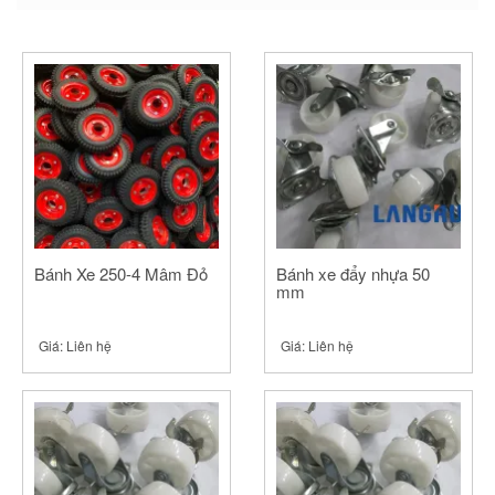
new
new
new
window)
window)
window)
Bánh Xe 250-4 Mâm Đỏ
Bánh xe đẩy nhựa 50
mm
Giá:
Liên hệ
Giá:
Liên hệ