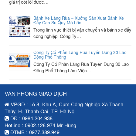
giá trị cốt lõi được…
Bánh Xe Làng Rùa – Xưởng Sản Xuất Bánh Xe
Đẩy Cao Su Quy Mô Lớn
Trong lĩnh vực thiết bị vận chuyển và bánh xe đẩy
công nghiệp, Công Ty…
Công Ty Cổ Phần Làng Rùa Tuyển Dụng 30 Lao
Động Phổ Thông
Công Ty Cổ Phần Làng Rùa Tuyển Dụng 30 Lao
Động Phổ Thông Làm Việc…
VĂN PHÒNG GIAO DỊCH
VPGD : Lô 8, Khu A, Cụm Công Nghiệp Xã Thanh
Thùy, H. Thanh Oai, TP. Hà Nội
DĐ : 0984.204.938
Hotline : 0902.126.974 Mr Hùng
ĐTMB : 0977.389.949