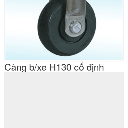
Càng b/xe H130 cố định
Liên hệ
Giá sản phẩm :
sản xuất cơ khí đột dập
Lưu ý : Chúng tôi là đơn vị
,
không phải là đơn vị thương mại nên tất cả yêu cầu của quý
khách chúng tôi đều có thể thực hiện được với giá thành hợp
lý nhất