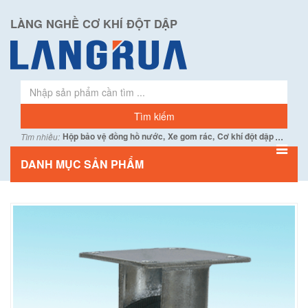
LÀNG NGHỀ CƠ KHÍ ĐỘT DẬP
...
Hộp bảo vệ đồng hồ nước,
Xe gom rác,
Cơ khí đột dập
Tìm nhiều:
DANH MỤC SẢN PHẨM