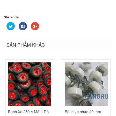
Share this:
Bấm
Nhấn
Bấm
để
vào
để
chia
chia
chia
sẻ
sẻ
sẻ
trên
trên
trên
Twitter
Facebook
Google+
SẢN PHẨM KHÁC
(Opens
(Opens
(Opens
in
in
in
new
new
new
window)
window)
window)
Bánh Xe 250-4 Mâm Đỏ
Bánh xe nhựa 40 mm