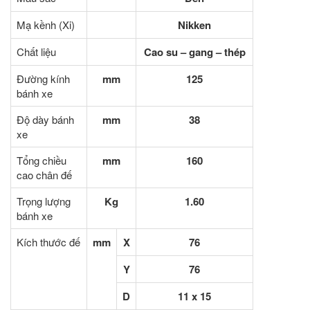
Mạ kềnh (Xi)
Nikken
Chất liệu
Cao su – gang – thép
Đường kính
mm
125
bánh xe
Độ dày bánh
mm
38
xe
Tổng chiều
mm
160
cao chân đế
Trọng lượng
Kg
1.60
bánh xe
Kích thước đế
mm
X
76
Y
76
D
11 x 15