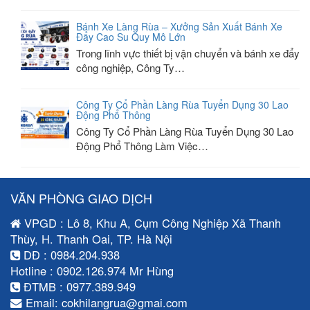
Bánh Xe Làng Rùa – Xưởng Sản Xuất Bánh Xe
Đẩy Cao Su Quy Mô Lớn
Trong lĩnh vực thiết bị vận chuyển và bánh xe đẩy
công nghiệp, Công Ty…
Công Ty Cổ Phần Làng Rùa Tuyển Dụng 30 Lao
Động Phổ Thông
Công Ty Cổ Phần Làng Rùa Tuyển Dụng 30 Lao
Động Phổ Thông Làm Việc…
VĂN PHÒNG GIAO DỊCH
VPGD : Lô 8, Khu A, Cụm Công Nghiệp Xã Thanh
Thùy, H. Thanh Oai, TP. Hà Nội
DĐ : 0984.204.938
Hotline : 0902.126.974 Mr Hùng
ĐTMB : 0977.389.949
Email: cokhilangrua@gmai.com