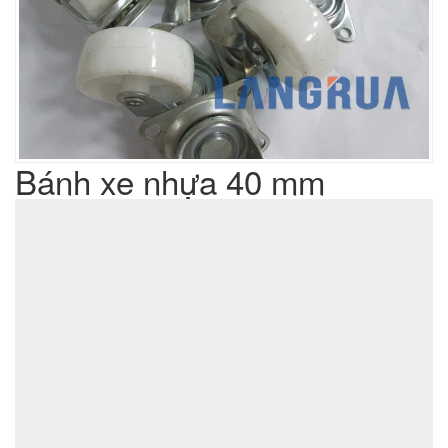
Bánh xe nhựa 40 mm
Liên hệ
Giá sản phẩm :
sản xuất cơ khí đột dập
Lưu ý : Chúng tôi là đơn vị
,
không phải là đơn vị thương mại nên tất cả yêu cầu của quý
khách chúng tôi đều có thể thực hiện được với giá thành hợp
lý nhất
ĐẶT MUA SẢN PHẨM