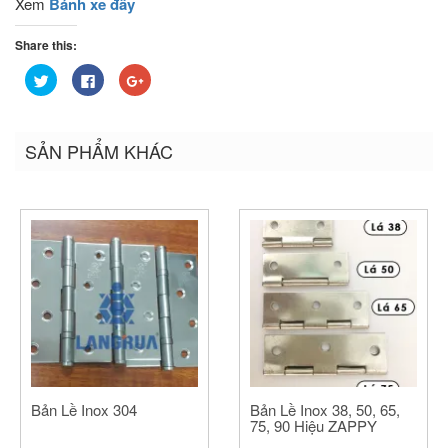
Xem
Bánh xe đẩy
Share this:
Bấm
Nhấn
Bấm
để
vào
để
chia
chia
chia
sẻ
sẻ
sẻ
trên
trên
trên
Twitter
Facebook
Google+
SẢN PHẨM KHÁC
(Opens
(Opens
(Opens
in
in
in
new
new
new
window)
window)
window)
Bản Lề Inox 304
Bản Lề Inox 38, 50, 65,
75, 90 Hiệu ZAPPY