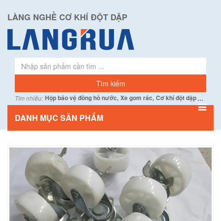
LÀNG NGHỀ CƠ KHÍ ĐỘT DẬP
...
Hộp bảo vệ đồng hồ nước,
Xe gom rác,
Cơ khí đột dập
Tìm nhiều:
DANH MỤC SẢN PHẨM