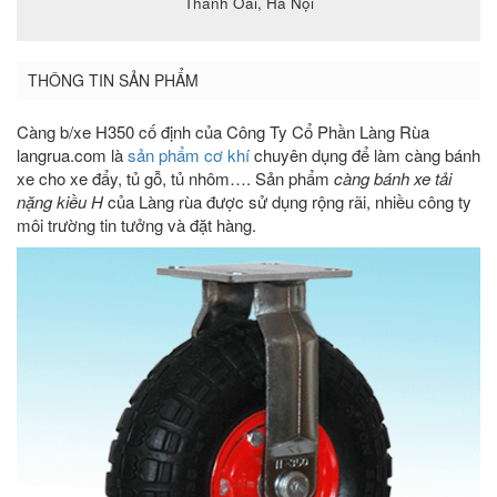
Thanh Oai, Hà Nội
THÔNG TIN SẢN PHẨM
Càng b/xe H350 cố định của Công Ty Cổ Phần Làng Rùa
langrua.com là
sản phẩm cơ khí
chuyên dụng để làm càng bánh
xe cho xe đẩy, tủ gỗ, tủ nhôm…. Sản phẩm
càng bánh xe tải
nặng kiều H
của Làng rùa được sử dụng rộng rãi, nhiều công ty
môi trường tin tưởng và đặt hàng.