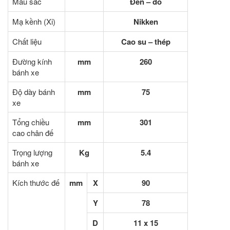
Màu sắc
Đen – đỏ
Mạ kềnh (Xi)
Nikken
Chất liệu
Cao su – thép
Đường kính
mm
260
bánh xe
Độ dày bánh
mm
75
xe
Tổng chiều
mm
301
cao chân đế
Trọng lượng
Kg
5.4
bánh xe
Kích thước đế
mm
X
90
Y
78
D
11 x 15