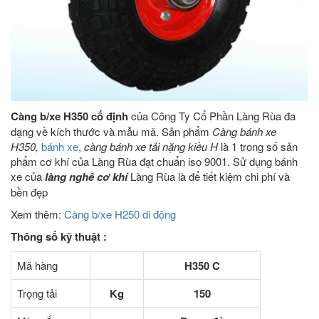
Càng b/xe H350 cố định
của Công Ty Cổ Phần Làng Rùa đa
dạng về kích thước và mẫu mã. Sản phẩm
Càng bánh xe
H350,
bánh xe
,
càng bánh xe tải nặng kiều H
là 1 trong số sản
phẩm cơ khí của Làng Rùa đạt chuẩn iso 9001. Sử dụng bánh
xe của
làng nghề cơ khí
Làng Rùa là để tiết kiệm chi phí và
bền đẹp
Xem thêm:
Càng b/xe H250 di động
Thông số kỹ thuật :
Mã hàng
H350 C
Trọng tải
Kg
150