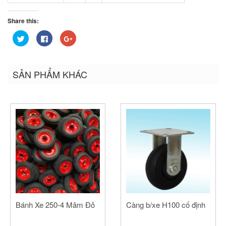
Share this:
Bấm
Nhấn
Bấm
để
vào
để
chia
chia
chia
sẻ
sẻ
sẻ
trên
trên
trên
Twitter
Facebook
Google+
SẢN PHẨM KHÁC
(Opens
(Opens
(Opens
in
in
in
new
new
new
window)
window)
window)
Bánh Xe 250-4 Mâm Đỏ
Càng b/xe H100 cố định