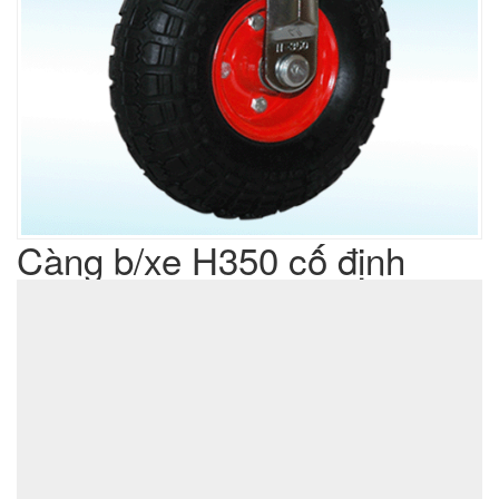
Càng b/xe H350 cố định
Liên hệ
Giá sản phẩm :
sản xuất cơ khí đột dập
Lưu ý : Chúng tôi là đơn vị
,
không phải là đơn vị thương mại nên tất cả yêu cầu của quý
khách chúng tôi đều có thể thực hiện được với giá thành hợp
lý nhất