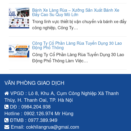
Bánh Xe Làng Rùa – Xưởng Sản Xuất Bánh Xe
Đẩy Cao Su Quy Mô Lớn
Trong lĩnh vực thiết bị vận chuyển và bánh xe đẩy
công nghiệp, Công Ty…
Công Ty Cổ Phần Làng Rùa Tuyển Dụng 30 Lao
Động Phổ Thông
Công Ty Cổ Phần Làng Rùa Tuyển Dụng 30 Lao
Động Phổ Thông Làm Việc…
VĂN PHÒNG GIAO DỊCH
VPGD : Lô 8, Khu A, Cụm Công Nghiệp Xã Thanh
Thùy, H. Thanh Oai, TP. Hà Nội
DĐ : 0984.204.938
Hotline : 0902.126.974 Mr Hùng
ĐTMB : 0977.389.949
Email: cokhilangrua@gmai.com