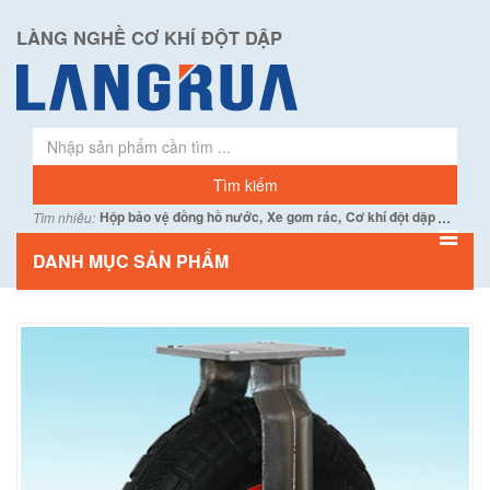
LÀNG NGHỀ CƠ KHÍ ĐỘT DẬP
...
Hộp bảo vệ đồng hồ nước,
Xe gom rác,
Cơ khí đột dập
Tìm nhiều:
DANH MỤC SẢN PHẨM