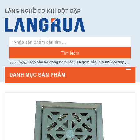
LÀNG NGHỀ CƠ KHÍ ĐỘT DẬP
...
Hộp bảo vệ đồng hồ nước,
Xe gom rác,
Cơ khí đột dập
Tìm nhiều:
DANH MỤC SẢN PHẨM