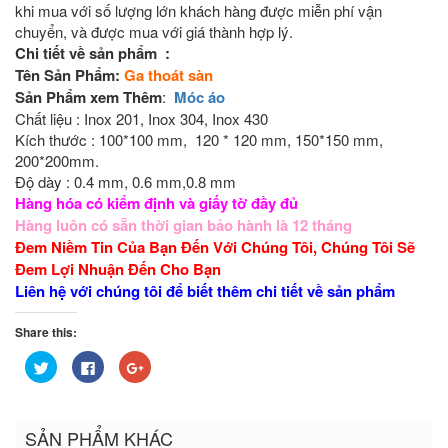
khi mua với số lượng lớn khách hàng được miễn phí vận
chuyển, và được mua với giá thành hợp lý.
Chi tiết về sản phẩm :
Tên Sản Phẩm:
Ga thoát sàn
Sản Phẩm xem Thêm
:
Móc áo
Chất liệu : Inox 201, Inox 304, Inox 430
Kích thước : 100*100 mm, 120 * 120 mm, 150*150 mm,
200*200mm.
Độ dày : 0.4 mm, 0.6 mm,0.8 mm
Hàng hóa có kiểm định và giấy tờ đầy đủ
Hàng luôn có sẵn thời gian bảo hành là 12 tháng
Đem Niềm Tin Của Bạn Đến Với Chúng Tôi, Chúng Tôi Sẽ
Đem Lợi Nhuận Đến Cho Bạn
Liên hệ với chúng tôi để biết thêm chi tiết về sản phẩm
Share this:
Bấm
Nhấn
Bấm
để
vào
để
chia
chia
chia
sẻ
sẻ
sẻ
trên
trên
trên
Twitter
Facebook
Google+
SẢN PHẨM KHÁC
(Opens
(Opens
(Opens
in
in
in