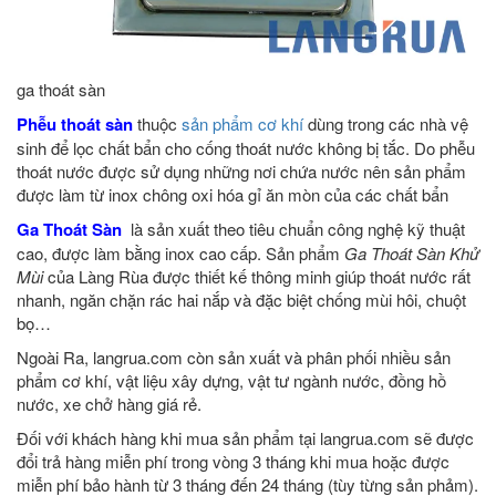
ga thoát sàn
Phễu thoát sàn
thuộc
sản phẩm cơ khí
dùng trong các nhà vệ
sinh để lọc chất bẩn cho cống thoát nước không bị tắc. Do phễu
thoát nước được sử dụng những nơi chứa nước nên sản phẩm
được làm từ inox chông oxi hóa gỉ ăn mòn của các chất bẩn
Ga Thoát Sàn
là sản xuất theo tiêu chuẩn công nghệ kỹ thuật
cao, được làm bằng inox cao cấp. Sản phẩm
Ga Thoát Sàn Khử
Mùi
của Làng Rùa được thiết kế thông minh giúp thoát nước rất
nhanh, ngăn chặn rác hai nắp và đặc biệt chống mùi hôi, chuột
bọ…
Ngoài Ra, langrua.com còn sản xuất và phân phối nhiều sản
phẩm cơ khí, vật liệu xây dựng, vật tư ngành nước, đồng hồ
nước, xe chở hàng giá rẻ.
Đối với khách hàng khi mua sản phẩm tại langrua.com sẽ được
đổi trả hàng miễn phí trong vòng 3 tháng khi mua hoặc được
miễn phí bảo hành từ 3 tháng đến 24 tháng (tùy từng sản phảm).