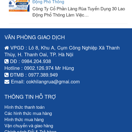
Động Phổ Thông
Công Ty Cổ Phần Làng Rùa Tuyển Dụng 30 Lao
Động Phổ Thông Làm Việc…
VĂN PHÒNG GIAO DỊCH
VPGD : Lô 8, Khu A, Cụm Công Nghiệp Xã Thanh
Thùy, H. Thanh Oai, TP. Hà Nội
DĐ : 0984.204.938
Hotline : 0902.126.974 Mr Hùng
ĐTMB : 0977.389.949
Email: cokhilangrua@gmai.com
THÔNG TIN HỖ TRỢ
Hình thức thanh toán
Các hình thức mua hàng
Hình thức mua hàng
Vận chuyển và giao hàng
Chính sách Đổi & Trả hàng