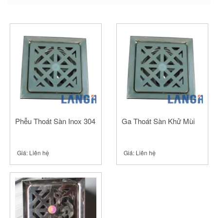
new
new
new
window)
window)
window)
Phễu Thoát Sàn Inox 304
Ga Thoát Sàn Khử Mùi
Giá:
Liên hệ
Giá:
Liên hệ