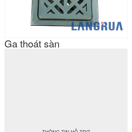
Ga thoát sàn
Liên hệ
Giá sản phẩm :
sản xuất cơ khí đột dập
Lưu ý : Chúng tôi là đơn vị
,
không phải là đơn vị thương mại nên tất cả yêu cầu của quý
khách chúng tôi đều có thể thực hiện được với giá thành hợp
lý nhất
ĐẶT MUA SẢN PHẨM
THÔNG TIN HỖ TRỢ