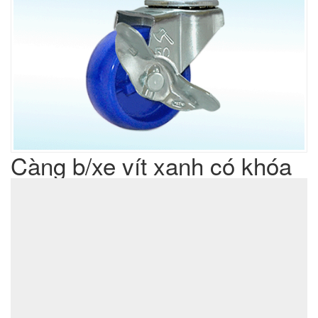
Càng b/xe vít xanh có khóa
Liên hệ
Giá sản phẩm :
sản xuất cơ khí đột dập
Lưu ý : Chúng tôi là đơn vị
,
không phải là đơn vị thương mại nên tất cả yêu cầu của quý
khách chúng tôi đều có thể thực hiện được với giá thành hợp
lý nhất