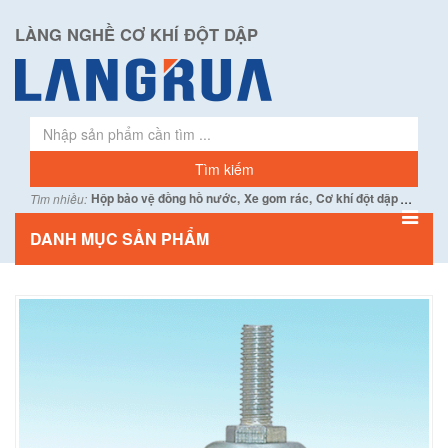
LÀNG NGHỀ CƠ KHÍ ĐỘT DẬP
...
Hộp bảo vệ đồng hồ nước,
Xe gom rác,
Cơ khí đột dập
Tìm nhiều:
DANH MỤC SẢN PHẨM