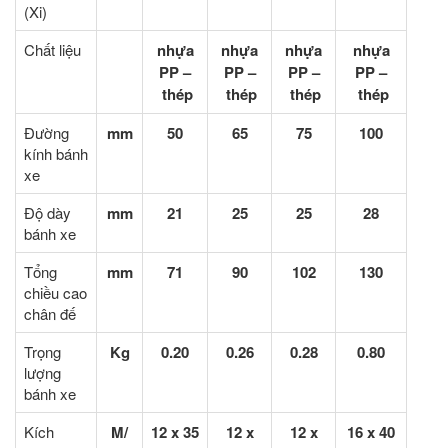
(Xi)
Chất liệu
nhựa
nhựa
nhựa
nhựa
PP –
PP –
PP –
PP –
thép
thép
thép
thép
Đường
mm
50
65
75
100
kính bánh
xe
Độ dày
mm
21
25
25
28
bánh xe
Tổng
mm
71
90
102
130
chiều cao
chân đế
Trọng
Kg
0.20
0.26
0.28
0.80
lượng
bánh xe
Kích
M/
12 x 35
12 x
12 x
16 x 40