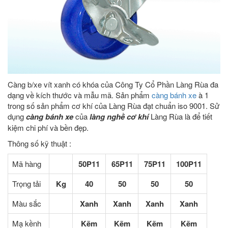
Càng b/xe vít xanh có khóa của Công Ty Cổ Phần Làng Rùa đa
dạng về kích thước và mẫu mã. Sản phẩm
càng bánh xe
à 1
trong số sản phẩm cơ khí của Làng Rùa đạt chuẩn iso 9001. Sử
dụng
càng bánh xe
của
làng nghề cơ khí
Làng Rùa là để tiết
kiệm chi phí và bền đẹp.
Thông số kỹ thuật :
Mã hàng
50P11
65P11
75P11
100P11
Trọng tải
Kg
40
50
50
50
Màu sắc
Xanh
Xanh
Xanh
Xanh
Mạ kềnh
Kẽm
Kẽm
Kẽm
Kẽm