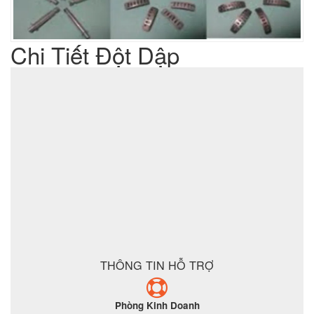
Chi Tiết Đột Dập
Liên hệ
Giá sản phẩm :
sản xuất cơ khí đột dập
Lưu ý : Chúng tôi là đơn vị
,
không phải là đơn vị thương mại nên tất cả yêu cầu của quý
khách chúng tôi đều có thể thực hiện được với giá thành hợp
lý nhất
ĐẶT MUA SẢN PHẨM
THÔNG TIN HỖ TRỢ
Phòng Kinh Doanh