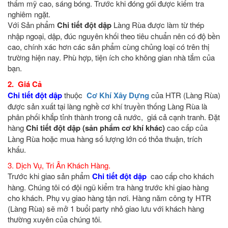
thẩm mỹ cao, sáng bóng. Trước khi đóng gói được kiểm tra
nghiêm ngặt.
Với Sản phẩm
Chi tiết đột dập
Làng Rùa được làm từ thép
nhập ngoại, dập, đúc nguyên khối theo tiêu chuẩn nên có độ bền
cao, chính xác hơn các sản phẩm cùng chủng loại có trên thị
trường hiện nay. Phù hợp, tiện ích cho không gian nhà tắm của
bạn.
2. Giá Cả
Chi tiết đột dập
thuộc
Cơ Khí Xây Dựng
của HTR (Làng Rùa)
được sản xuất tại làng nghề cơ khí truyền thống Làng Rùa là
phân phối khắp tỉnh thành trong cả nước, giá cả cạnh tranh. Đặt
hàng
Chi tiết đột dập
(sản phẩm cơ khí khác)
cao cấp của
Làng Rùa hoặc mua hàng số lượng lớn có thỏa thuận, trích
khấu.
3. Dịch Vụ, Tri Ân Khách Hàng.
Trước khi giao sản phẩm
Chi tiết đột dập
cao cấp cho khách
hàng. Chúng tôi có đội ngũ kiểm tra hàng trước khi giao hàng
cho khách. Phụ vụ giao hàng tận nơi. Hàng năm công ty HTR
(Làng Rùa) sẽ mở 1 buổi party nhỏ giao lưu với khách hàng
thường xuyên của chúng tôi.