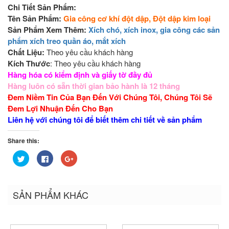
Chi Tiết Sản Phẩm:
Tên Sản Phẩm:
Gia công cơ khí đột dập, Đột dập kim loại
Sản Phẩm Xem Thêm:
Xích chó, xích inox, gia công các sản
phẩm xích treo quần áo, mắt xích
Chất Liệu:
Theo yêu cầu khách hàng
Kích Thước
: Theo yêu cầu khách hàng
Hàng hóa có kiểm định và giấy tờ đầy đủ
Hàng luôn có sẵn thời gian bảo hành là 12 tháng
Đem Niềm Tin Của Bạn Đến Với Chúng Tôi, Chúng Tôi Sẽ
Đem Lợi Nhuận Đến Cho Bạn
Liên hệ với chúng tôi để biết thêm chi tiết về sản phẩm
Share this:
Bấm
Nhấn
Bấm
để
vào
để
chia
chia
chia
sẻ
sẻ
sẻ
trên
trên
trên
Twitter
Facebook
Google+
SẢN PHẨM KHÁC
(Opens
(Opens
(Opens
in
in
in
new
new
new
window)
window)
window)