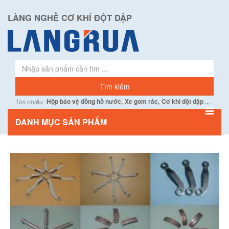
LÀNG NGHỀ CƠ KHÍ ĐỘT DẬP
...
Hộp bảo vệ đồng hồ nước,
Xe gom rác,
Cơ khí đột dập
Tìm nhiều:
DANH MỤC SẢN PHẨM