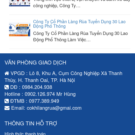
công nghiệp, Công Ty…
Công Ty Cổ Phần Làng Rùa Tuyển Dụng 30 Lao
Động Phổ Thông
Công Ty Cổ Phần Làng Rùa Tuyển Dụng 30 Lao
Động Phổ Thông Làm Việc…
VĂN PHÒNG GIAO DỊCH
VPGD : Lô 8, Khu A, Cụm Công Nghiệp Xã Thanh
Thùy, H. Thanh Oai, TP. Hà Nội
DĐ : 0984.204.938
Hotline : 0902.126.974 Mr Hùng
ĐTMB : 0977.389.949
Email: cokhilangrua@gmai.com
THÔNG TIN HỖ TRỢ
Hình thức thanh toán