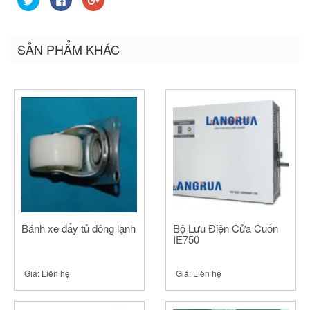
để
vào
để
chia
chia
chia
sẻ
sẻ
sẻ
trên
trên
trên
Twitter
Facebook
Google+
SẢN PHẨM KHÁC
(Opens
(Opens
(Opens
in
in
in
new
new
new
window)
window)
window)
Bánh xe đẩy tủ đông lạnh
Bộ Lưu Điện Cửa Cuốn
IE750
Giá:
Liên hệ
Giá:
Liên hệ