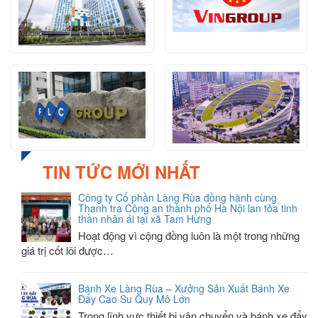
TIN TỨC MỚI NHẤT
Công ty Cổ phần Làng Rùa đồng hành cùng
Thanh tra Công an thành phố Hà Nội lan tỏa tinh
thần nhân ái tại xã Tam Hưng
Hoạt động vì cộng đồng luôn là một trong những
giá trị cốt lõi được…
Bánh Xe Làng Rùa – Xưởng Sản Xuất Bánh Xe
Đẩy Cao Su Quy Mô Lớn
Trong lĩnh vực thiết bị vận chuyển và bánh xe đẩy