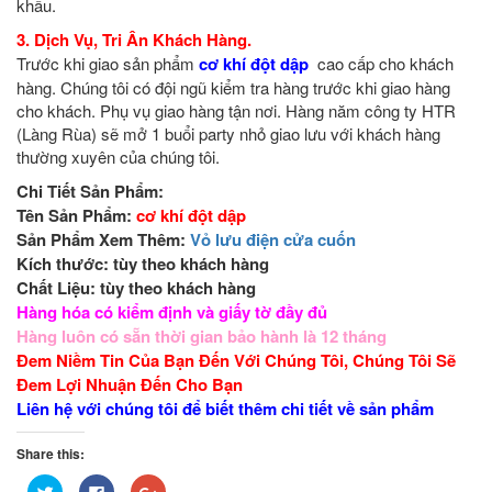
khấu.
3. Dịch Vụ, Tri Ân Khách Hàng.
Trước khi giao sản phẩm
cơ khí đột dập
cao cấp cho khách
hàng. Chúng tôi có đội ngũ kiểm tra hàng trước khi giao hàng
cho khách. Phụ vụ giao hàng tận nơi. Hàng năm công ty HTR
(Làng Rùa) sẽ mở 1 buổi party nhỏ giao lưu với khách hàng
thường xuyên của chúng tôi.
Chi Tiết Sản Phẩm:
Tên Sản Phẩm:
cơ khí đột dập
Sản Phẩm Xem Thêm:
Vỏ lưu điện cửa cuốn
Kích thước: tùy theo khách hàng
Chất Liệu: tùy theo khách hàng
Hàng hóa có kiểm định và
giấy tờ đầy đủ
Hàng luôn có sẵn thời gian bảo hành là 12 tháng
Đem Niềm Tin Của Bạn Đến Với Chúng Tôi, Chúng Tôi Sẽ
Đem Lợi Nhuận Đến Cho Bạn
Liên hệ với chúng tôi để biết thêm chi tiết về sản phẩm
Share this:
Bấm
Nhấn
Bấm