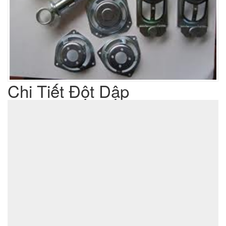
Chi Tiết Đột Dập
Liên hệ
Giá sản phẩm :
sản xuất cơ khí đột dập
Lưu ý : Chúng tôi là đơn vị
,
không phải là đơn vị thương mại nên tất cả yêu cầu của quý
khách chúng tôi đều có thể thực hiện được với giá thành hợp
lý nhất
ĐẶT MUA SẢN PHẨM