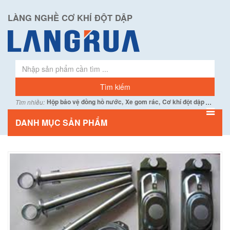
LÀNG NGHỀ CƠ KHÍ ĐỘT DẬP
...
Hộp bảo vệ đồng hồ nước,
Xe gom rác,
Cơ khí đột dập
Tìm nhiều:
DANH MỤC SẢN PHẨM