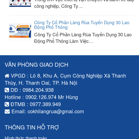
công nghiệp, Công Ty…
Công Ty Cổ Phần Làng Rùa Tuyển Dụng 30 Lao
Động Phổ Thông
Công Ty Cổ Phần Làng Rùa Tuyển Dụng 30 Lao
Động Phổ Thông Làm Việc…
VĂN PHÒNG GIAO DỊCH
VPGD : Lô 8, Khu A, Cụm Công Nghiệp Xã Thanh
Thùy, H. Thanh Oai, TP. Hà Nội
DĐ : 0984.204.938
Hotline : 0902.126.974 Mr Hùng
ĐTMB : 0977.389.949
Email: cokhilangrua@gmai.com
THÔNG TIN HỖ TRỢ
Hình thức thanh toán