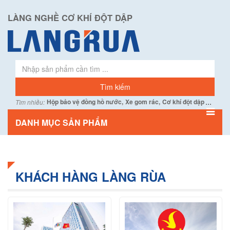
LÀNG NGHỀ CƠ KHÍ ĐỘT DẬP
...
Hộp bảo vệ đồng hồ nước,
Xe gom rác,
Cơ khí đột dập
Tìm nhiều:
DANH MỤC SẢN PHẨM
KHÁCH HÀNG LÀNG RÙA