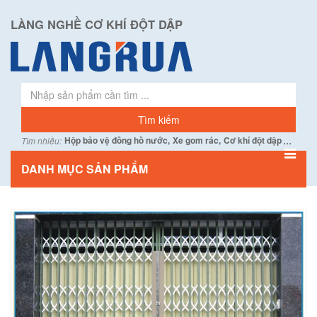
LÀNG NGHỀ CƠ KHÍ ĐỘT DẬP
...
Hộp bảo vệ đồng hồ nước,
Xe gom rác,
Cơ khí đột dập
Tìm nhiều:
DANH MỤC SẢN PHẨM