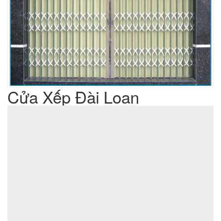
Cửa Xếp Đài Loan
Liên hệ
Giá sản phẩm :
sản xuất cơ khí đột dập
Lưu ý : Chúng tôi là đơn vị
,
không phải là đơn vị thương mại nên tất cả yêu cầu của quý
khách chúng tôi đều có thể thực hiện được với giá thành hợp
lý nhất