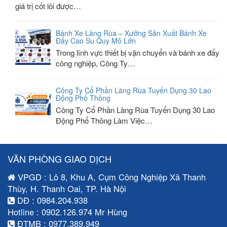
giá trị cốt lõi được…
Bánh Xe Làng Rùa – Xưởng Sản Xuất Bánh Xe
Đẩy Cao Su Quy Mô Lớn
Trong lĩnh vực thiết bị vận chuyển và bánh xe đẩy
công nghiệp, Công Ty…
Công Ty Cổ Phần Làng Rùa Tuyển Dụng 30 Lao
Động Phổ Thông
Công Ty Cổ Phần Làng Rùa Tuyển Dụng 30 Lao
Động Phổ Thông Làm Việc…
VĂN PHÒNG GIAO DỊCH
VPGD : Lô 8, Khu A, Cụm Công Nghiệp Xã Thanh
Thùy, H. Thanh Oai, TP. Hà Nội
DĐ : 0984.204.938
Hotline : 0902.126.974 Mr Hùng
ĐTMB : 0977.389.949