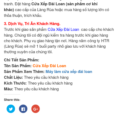
tranh. Đặt hàng
Cửa Xếp Đài Loan (sản phẩm cơ khí
khác)
cao cấp của Làng Rùa hoặc mua hàng số lượng lớn có
thỏa thuận, trích khấu.
3. Dịch Vụ, Tri Ân Khách Hàng.
Trước khi giao sản phẩm
Cửa Xếp Đài Loan
cao cấp cho khách
hàng. Chúng tôi có đội ngũ kiểm tra hàng trước khi giao hàng
cho khách. Phụ vụ giao hàng tận nơi. Hàng năm công ty HTR
(Làng Rùa) sẽ mở 1 buổi party nhỏ giao lưu với khách hàng
thường xuyên của chúng tôi.
Chi Tiết Sản Phẩm:
Tên Sản Phẩm:
Cửa Xếp Đài Loan
Sản Phẩm Xem Thêm:
Máy làm cửa xếp đài loan
Chất Liệu:
Theo yêu cầu khách hàng
Kích Thước
: Theo yêu cầu khách hàng
Màu:
Theo yêu cầu khách hàng
Share this:
Bấm
Nhấn
Bấm
để
vào
để
chia
chia
chia
sẻ
sẻ
sẻ