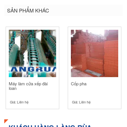
trên
trên
trên
Twitter
Facebook
Google+
SẢN PHẨM KHÁC
(Opens
(Opens
(Opens
in
in
in
new
new
new
window)
window)
window)
Máy làm cửa xếp đài
Cốp pha
loan
Giá:
Liên hệ
Giá:
Liên hệ