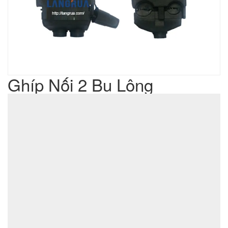
Ghíp Nối 2 Bu Lông
Liên hệ
Giá sản phẩm :
sản xuất cơ khí đột dập
Lưu ý : Chúng tôi là đơn vị
,
không phải là đơn vị thương mại nên tất cả yêu cầu của quý
khách chúng tôi đều có thể thực hiện được với giá thành hợp
lý nhất
ĐẶT MUA SẢN PHẨM