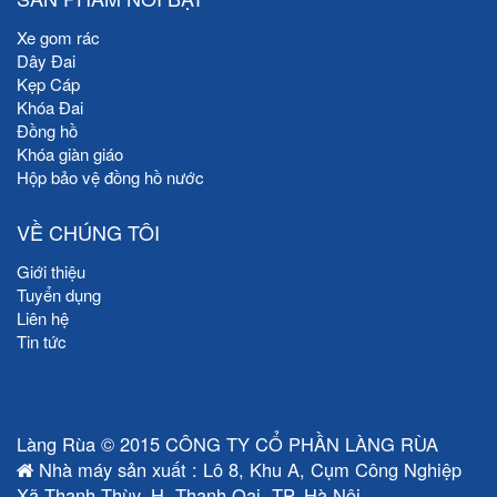
Xe gom rác
Dây Đai
Kẹp Cáp
Khóa Đai
Đồng hồ
Khóa giàn giáo
Hộp bảo vệ đồng hồ nước
VỀ CHÚNG TÔI
Giới thiệu
Tuyển dụng
Liên hệ
Tin tức
Làng Rùa © 2015 CÔNG TY CỔ PHẦN LÀNG RÙA
Nhà máy sản xuất : Lô 8, Khu A, Cụm Công Nghiệp
Xã Thanh Thùy, H. Thanh Oai, TP. Hà Nội