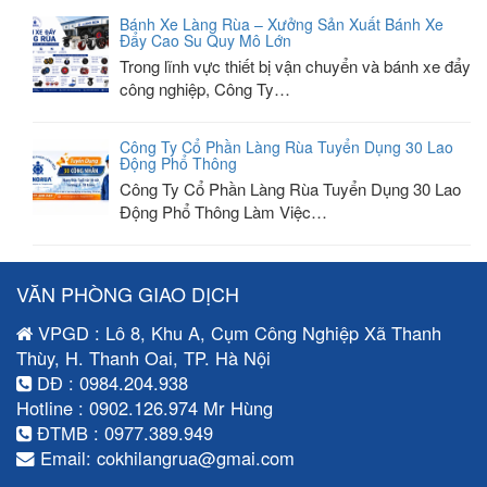
Bánh Xe Làng Rùa – Xưởng Sản Xuất Bánh Xe
Đẩy Cao Su Quy Mô Lớn
Trong lĩnh vực thiết bị vận chuyển và bánh xe đẩy
công nghiệp, Công Ty…
Công Ty Cổ Phần Làng Rùa Tuyển Dụng 30 Lao
Động Phổ Thông
Công Ty Cổ Phần Làng Rùa Tuyển Dụng 30 Lao
Động Phổ Thông Làm Việc…
VĂN PHÒNG GIAO DỊCH
VPGD : Lô 8, Khu A, Cụm Công Nghiệp Xã Thanh
Thùy, H. Thanh Oai, TP. Hà Nội
DĐ : 0984.204.938
Hotline : 0902.126.974 Mr Hùng
ĐTMB : 0977.389.949
Email: cokhilangrua@gmai.com