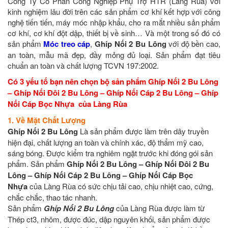
Công Ty Cổ Phần Công Nghiệp Phụ Trợ HTR (Làng Rùa) với
kinh nghiệm lâu đời trên các sản phẩm cơ khí kết hợp với công
nghệ tiến tiến, máy móc nhập khẩu, cho ra mắt nhiều sản phẩm
cơ khí, cơ khí đột dập, thiết bị về sinh… Và một trong số đó có
sản phẩm
Móc treo cáp
,
Ghíp Nối 2 Bu Lông
với độ bền cao,
an toàn, mẫu mã đẹp, đầy mỏng đủ loại. Sản phẩm đạt tiêu
chuẩn an toàn và chất lượng TCVN 197:2002.
Có 3 yếu tố bạn nên chọn bộ sản phẩm Ghíp Nối 2 Bu Lông
– Ghíp Nối Đôi 2 Bu Lông – Ghíp Nối Cáp 2 Bu Lông – Ghíp
Nối Cáp Bọc Nhựa
của Làng Rùa
1. Về Mặt Chất Lượng
Ghíp Nối 2 Bu Lông
Là sản phẩm được làm trên dây truyền
hiện đại, chất lượng an toàn và chính xác, độ thẩm mỹ cao,
sáng bóng. Được kiểm tra nghiêm ngặt trước khi đóng gói sản
phẩm. Sản phẩm
Ghíp Nối 2 Bu Lông – Ghíp Nối Đôi 2 Bu
Lông – Ghíp Nối Cáp 2 Bu Lông – Ghíp Nối Cáp Bọc
Nhựa
của Làng Rùa có sức chịu tải cao, chịu nhiệt cao, cứng,
chắc chắc, thao tác nhanh.
Sản phẩm
Ghíp Nối 2 Bu Lông
của
Làng Rùa được làm từ
Thép ct3, nhôm, được đúc, dập nguyên khối, sản phẩm được