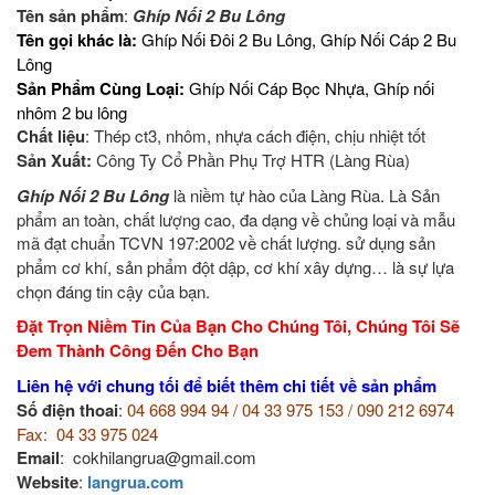
Tên sản phẩm
:
Ghíp Nối 2 Bu Lông
Tên gọi khác là:
Ghíp Nối Đôi 2 Bu Lông, Ghíp Nối Cáp 2 Bu
Lông
Sản Phẩm Cùng Loại:
Ghíp Nối Cáp Bọc Nhựa, Ghíp nối
nhôm 2 bu lông
Chất liệu
: Thép ct3, nhôm, nhựa cách điện, chịu nhiệt tốt
Sản Xuất:
Công Ty Cổ Phần Phụ Trợ HTR (Làng Rùa)
Ghíp Nối 2 Bu Lông
là niềm tự hào của Làng Rùa. Là Sản
phẩm an toàn, chất lượng cao, đa dạng về chủng loại và mẫu
mã đạt chuẩn TCVN 197:2002 về chất lượng. sử dụng
sản
phẩm cơ khí, sản phẩm đột dập, cơ khí xây dựng…
là sự lựa
chọn đáng tin cậy của bạn.
Đặt Trọn Niềm Tin Của Bạn Cho Chúng Tôi, Chúng Tôi Sẽ
Đem Thành Công Đến Cho Bạn
Liên hệ với chung tối để biết thêm chi tiết về sản phẩm
Số điện thoai
:
04 668 994 94 / 04 33 975 153 / 090 212 6974
Fax: 04 33 975 024
Email
: cokhilangrua@gmail.com
Website
:
langrua.com