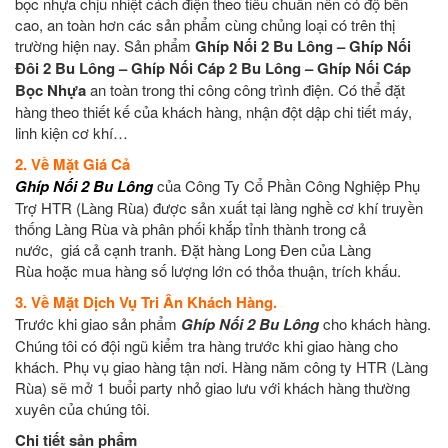
bọc nhựa chịu nhiệt cách điện theo tiêu chuẩn nên có độ bền
cao, an toàn hơn các sản phẩm cùng chủng loại có trên thị
trường hiện nay. Sản phẩm
Ghíp Nối 2 Bu Lông – Ghíp Nối
Đôi 2 Bu Lông – Ghíp Nối Cáp 2 Bu Lông – Ghíp Nối Cáp
Bọc Nhựa
an toàn trong thi công công trình điện. Có thể đặt
hàng theo thiết kế của khách hàng, nhận đột dập chi tiết máy,
linh kiện cơ khí…
2. Về Mặt Giá Cả
Ghíp Nối 2 Bu Lông
của Công Ty Cổ Phần Công Nghiệp Phụ
Trợ HTR (Làng Rùa) được sản xuất tại làng nghề cơ khí truyền
thống Làng Rùa và phân phối khắp tỉnh thành trong cả
nước, giá cả cạnh tranh. Đặt hàng Long Đen của Làng
Rùa hoặc mua hàng số lượng lớn có thỏa thuận, trích khấu.
3. Về Mặt Dịch Vụ Tri Ân Khách Hàng.
Trước khi giao sản phẩm
Ghíp Nối 2 Bu Lông
cho khách hàng.
Chúng tôi có đội ngũ kiểm tra hàng trước khi giao hàng cho
khách. Phụ vụ giao hàng tận nơi. Hàng năm công ty HTR (Làng
Rùa) sẽ mở 1 buổi party nhỏ giao lưu với khách hàng thường
xuyên của chúng tôi.
Chi tiết sản phẩm