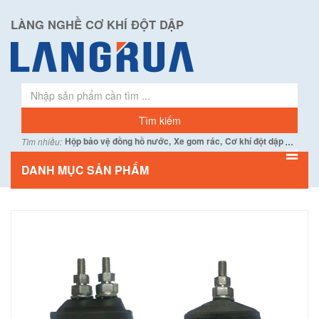
LÀNG NGHỀ CƠ KHÍ ĐỘT DẬP
...
Hộp bảo vệ đồng hồ nước,
Xe gom rác,
Cơ khí đột dập
Tìm nhiều:
DANH MỤC SẢN PHẨM