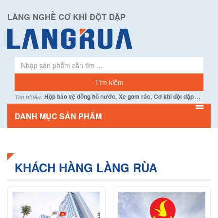
LÀNG NGHỀ CƠ KHÍ ĐỘT DẬP
...
Hộp bảo vệ đồng hồ nước,
Xe gom rác,
Cơ khí đột dập
Tìm nhiều:
DANH MỤC SẢN PHẨM
KHÁCH HÀNG LÀNG RÙA