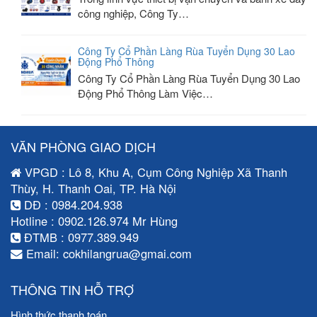
công nghiệp, Công Ty…
Công Ty Cổ Phần Làng Rùa Tuyển Dụng 30 Lao
Động Phổ Thông
Công Ty Cổ Phần Làng Rùa Tuyển Dụng 30 Lao
Động Phổ Thông Làm Việc…
VĂN PHÒNG GIAO DỊCH
VPGD : Lô 8, Khu A, Cụm Công Nghiệp Xã Thanh
Thùy, H. Thanh Oai, TP. Hà Nội
DĐ : 0984.204.938
Hotline : 0902.126.974 Mr Hùng
ĐTMB : 0977.389.949
Email: cokhilangrua@gmai.com
THÔNG TIN HỖ TRỢ
Hình thức thanh toán