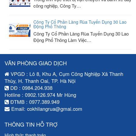
công nghiệp, Công Ty…
Công Ty Cổ Phần Làng Rùa Tuyển Dụng 30 Lao
Động Phổ Thông
Công Ty Cổ Phần Làng Rùa Tuyển Dụng 30 Lao
Động Phổ Thông Làm Việc…
VĂN PHÒNG GIAO DỊCH
VPGD : Lô 8, Khu A, Cụm Công Nghiệp Xã Thanh
Thùy, H. Thanh Oai, TP. Hà Nội
DĐ : 0984.204.938
Hotline : 0902.126.974 Mr Hùng
ĐTMB : 0977.389.949
Email: cokhilangrua@gmai.com
THÔNG TIN HỖ TRỢ
Hình thức thanh toán