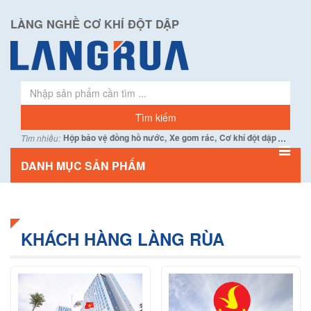
LÀNG NGHỀ CƠ KHÍ ĐỘT DẬP
...
Hộp bảo vệ đồng hồ nước,
Xe gom rác,
Cơ khí đột dập
Tìm nhiều:
DANH MỤC SẢN PHẨM
KHÁCH HÀNG LÀNG RÙA