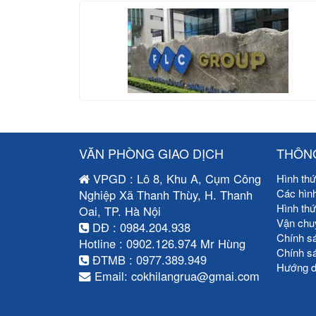
VĂN PHÒNG GIAO DỊCH
THÔNG
VPGD : Lô 8, Khu A, Cụm Công
Hình thứ
Các hìn
Nghiệp Xã Thanh Thùy, H. Thanh
Hình th
Oai, TP. Hà Nội
Vận chu
DĐ : 0984.204.938
Chính s
Hotline : 0902.126.974 Mr Hùng
Chính s
ĐTMB : 0977.389.949
Hướng d
Email: cokhilangrua@gmai.com