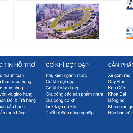
 TIN HỖ TRỢ
CƠ KHÍ ĐỘT DẬP
SẢN PHẨ
c thanh toán
Phụ kiện ngành nước
Xe gom rác
h thức mua hàng
Cơ khí đột dập
Dây Đai
ức mua hàng
Cơ khí xây dựng
Kẹp Cáp
yển và giao hàng
Gia công các sản phẩm nhựa
Khóa Đai
ách Đổi & Trả hàng
Gia công cơ khí
Đồng hồ
ách bảo hành
Link kiện cơ khí
Khóa giàn gi
ẫn mua hàng
Thiết bị điện công nghiệp
Hộp bảo vệ 