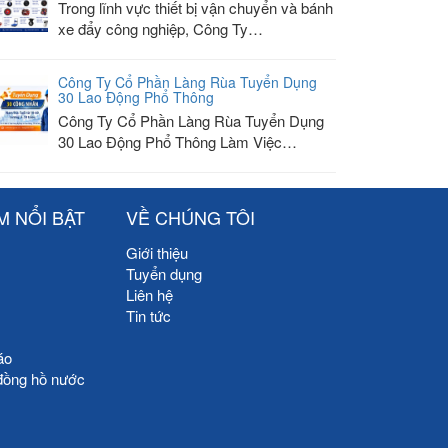
Trong lĩnh vực thiết bị vận chuyển và bánh
xe đẩy công nghiệp, Công Ty…
Công Ty Cổ Phần Làng Rùa Tuyển Dụng
30 Lao Động Phổ Thông
Công Ty Cổ Phần Làng Rùa Tuyển Dụng
30 Lao Động Phổ Thông Làm Việc…
M NỔI BẬT
VỀ CHÚNG TÔI
Giới thiệu
Tuyển dụng
Liên hệ
Tin tức
áo
đồng hồ nước