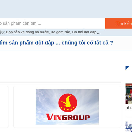
...
Hộp bảo vệ đồng hồ nước,
Xe gom rác,
Cơ khí đột dập
ều:
tìm sản phẩm đột dập ... chúng tôi có tất cả ?
nhữ