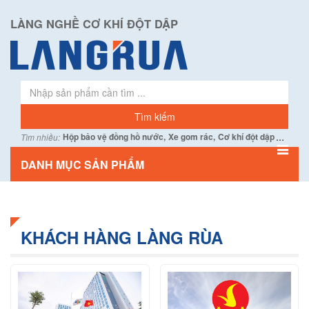
LÀNG NGHỀ CƠ KHÍ ĐỘT DẬP
...
Hộp bảo vệ đồng hồ nước,
Xe gom rác,
Cơ khí đột dập
Tìm nhiều:
DANH MỤC SẢN PHẨM
KHÁCH HÀNG LÀNG RÙA