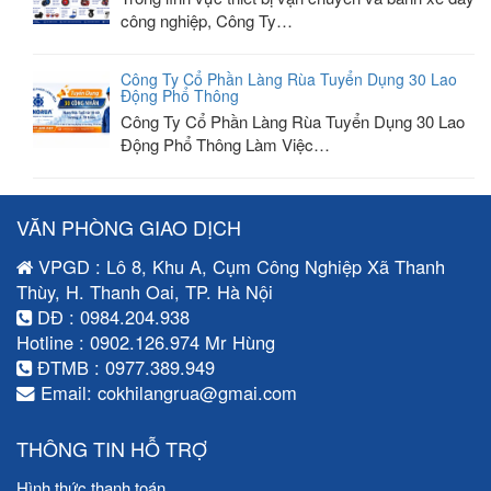
công nghiệp, Công Ty…
Công Ty Cổ Phần Làng Rùa Tuyển Dụng 30 Lao
Động Phổ Thông
Công Ty Cổ Phần Làng Rùa Tuyển Dụng 30 Lao
Động Phổ Thông Làm Việc…
VĂN PHÒNG GIAO DỊCH
VPGD : Lô 8, Khu A, Cụm Công Nghiệp Xã Thanh
Thùy, H. Thanh Oai, TP. Hà Nội
DĐ : 0984.204.938
Hotline : 0902.126.974 Mr Hùng
ĐTMB : 0977.389.949
Email: cokhilangrua@gmai.com
THÔNG TIN HỖ TRỢ
Hình thức thanh toán