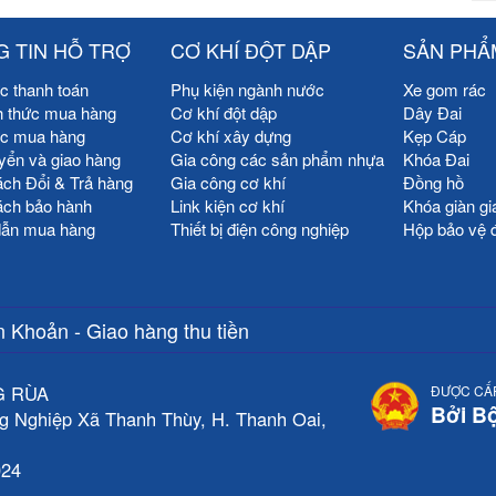
 TIN HỖ TRỢ
CƠ KHÍ ĐỘT DẬP
SẢN PHẨ
c thanh toán
Phụ kiện ngành nước
Xe gom rác
h thức mua hàng
Cơ khí đột dập
Dây Đai
ức mua hàng
Cơ khí xây dựng
Kẹp Cáp
yển và giao hàng
Gia công các sản phẩm nhựa
Khóa Đai
ách Đổi & Trả hàng
Gia công cơ khí
Đồng hồ
ách bảo hành
Link kiện cơ khí
Khóa giàn gi
ẫn mua hàng
Thiết bị điện công nghiệp
Hộp bảo vệ 
 Khoản - Giao hàng thu tiền
G RÙA
ĐƯỢC CẤ
Bởi B
g Nghiệp Xã Thanh Thùy, H. Thanh Oai,
024