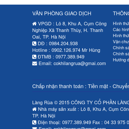
VĂN PHÒNG GIAO DỊCH
THÔNG
VPGD : Lô 8, Khu A, Cụm Công
Hình thứ
Các hìn
Nghiệp Xã Thanh Thùy, H. Thanh
Hình th
Oai, TP. Hà Nội
Vận chu
DĐ : 0984.204.938
Chính s
Hotline : 0902.126.974 Mr Hùng
Chính s
ĐTMB : 0977.389.949
Hướng d
Email: cokhilangrua@gmai.com
Chấp nhận thanh toán : Tiền mặt - Chuyển
Làng Rùa © 2015 CÔNG TY CỔ PHẦN LÀN
Nhà máy sản xuất : Lô 8, Khu A, Cụm Côn
TP. Hà Nội
Điện thoại: 0977.389.949 Fax : 04 33 975 
Email: cokhilangrua@gmai.com