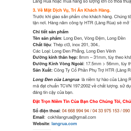
Làng Rùa hoặc mua hàng số lượng lớn có thỏa thuận
3. Về Mặt Dịch Vụ, Tri Ân Khách Hàng.
Trước khi giao sản phẩm cho khách hàng. Chúng tôi
tận nơi. Hàng năm công ty HTR (Làng Rùa) sẽ mở 1 
Chi tiết sản phẩm
Tên sản phẩm
: Long Đen, Vòng Đệm, Long Đền
Chất liệu
: Thép ct3, inox 201, 304..
Các Loại: Long Đen Phẳng, Long Đen Vênh
Đường kính thân hẹp:
8mm – 31mm, tùy theo khá
Đường Kính Vòng Ngoài
: 17.5mm > 56mm, tùy t
Sản Xuất:
Công Ty Cổ Phần Phụ Trợ HTR (Làng R
Long Đen của Langrua
là niềm tự hào của Làng 
mã đạt chuẩn TCVN 197:2002 về chất lượng. sử d
đáng tin cậy của bạn.
Đặt Trọn Niềm Tin Của Bạn Cho Chúng Tôi, Ch
Số điện thoai
:
04 668 994 94 / 04 33 975 153 / 09
Email
: cokhilangrua@gmail.com
Website
:
langrua.com