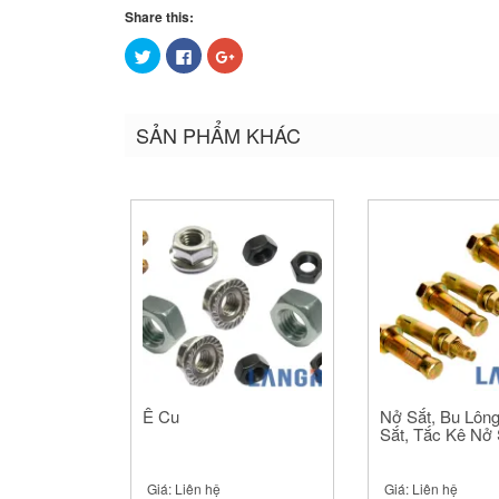
Share this:
Bấm
Nhấn
Bấm
để
vào
để
chia
chia
chia
sẻ
sẻ
sẻ
trên
trên
trên
Twitter
Facebook
Google+
SẢN PHẨM KHÁC
(Opens
(Opens
(Opens
in
in
in
new
new
new
window)
window)
window)
Ê Cu
Nở Sắt, Bu Lôn
Sắt, Tắc Kê Nở 
Giá:
Liên hệ
Giá:
Liên hệ