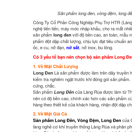
Sản phẩm long đen, vòng đệm, long 
Công Ty Cổ Phần Công Nghiệp Phụ Trợ HTR (Làng Rù
nghệ tiến tiến, máy móc nhập khẩu, cho ra mắt nhiề
sản phẩm
long đen
với độ bền cao, an toàn, mẫu m
phẩm đột dập chất lượng, chịu lực đạt tiêu chuẩn
ốc, e cu, nở đạn,
nở sắt
, nở inox, bu lông.
Có 3 yếu tố bạn nên chọn bộ sản phẩm Long Đ
1. Về Mặt Chất Lượng
Long Đen
Là sản phẩm được làm trên dây truyền h
kiểm tra nghiêm ngặt trước khi đóng gói sản phẩm
cứng, chắc.
Sản phẩm
Long Đền
của
Làng Rùa được làm từ Thé
nên có độ bền cao, chính xác hơn các sản phẩm cùng 
hàng theo thiết kế của khách hàng, nhận đột dập chi
2. Về Mặt Giá Cả
Sản phẩm Long Đền, Vòng Đệm, Long Đen
của 
làng nghề cơ khí truyền thống Làng Rùa và phân ph