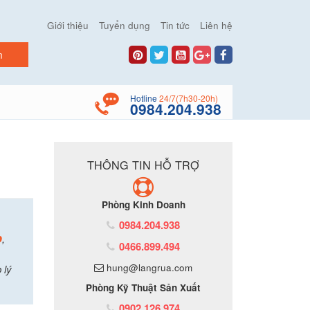
Giới thiệu
Tuyển dụng
Tin tức
Liên hệ
Hotline
24/7(7h30-20h)
0984.204.938
THÔNG TIN HỖ TRỢ
Phòng Kinh Doanh
0984.204.938
p
,
0466.899.494
hung@langrua.com
 lý
Phòng Kỹ Thuật Sản Xuất
0902.126.974