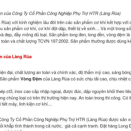
đền của Công Ty Cổ Phần Công Nghiệp Phụ Trợ HTR (Làng Rùa)
a) với kinh nghiệm lâu đời trên các sản phẩm cơ khí kết hợp với 
u sản phẩm cơ khí, cơ khí đột dập, thiết bị về sinh… Và một trong s
ã đẹp, đầy mỏng đủ loại. Sản phẩm long đen, long đền, vòng đệm là
 an toàn và chất lượng TCVN 197:2002. Sản phẩm thường được dùng k
en
của Làng Rùa
iện đại, chất lượng an toàn và chính xác, độ thẩm mỹ cao, sáng bón
. Sản phẩm
Vòng Đệm
của Làng Rùa có sức chịu tải cao, chịu nhiệt c
p ct3, inox cao cấp nhập ngoại, được đúc, dập nguyên khối theo ti
chủng loại có trên thị trường hiện nay. An toàn trong thi công. Có t
 tiết máy, linh kiện cơ khí…
Công Ty Cổ Phần Công Nghiệp Phụ Trợ HTR (Làng Rùa) được sản xu
ối khắp tỉnh thành trong cả nước, giá cả cạnh tranh. Đặt hàng Long