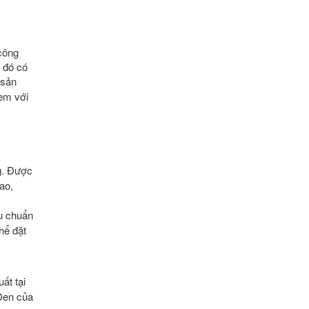
công
ố đó có
 sản
èm với
g. Được
ao,
êu chuẩn
hể đặt
ất tại
 Đen của