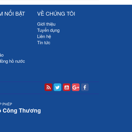
M NỔI BẬT
VỀ CHÚNG TÔI
Giới thiệu
Tuyển dụng
Liên hệ
Tin tức
áo
đồng hồ nước
P PHÉP
ộ Công Thương