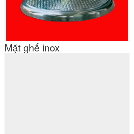
Mặt ghế inox
Liên hệ
Giá sản phẩm :
sản xuất cơ khí đột dập
Lưu ý : Chúng tôi là đơn vị
,
không phải là đơn vị thương mại nên tất cả yêu cầu của quý
khách chúng tôi đều có thể thực hiện được với giá thành hợp
lý nhất
ĐẶT MUA SẢN PHẨM