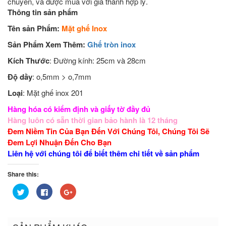
chuyển, và được mua với giá thành hợp lý.
Thông tin sản phẩm
Tên sản Phẩm:
Mặt ghế Inox
Sản Phẩm Xem Thêm:
Ghế tròn inox
Kích Thước
: Đường kính: 25cm và 28cm
Độ dầy
: o,5mm > o,7mm
Loại
: Mặt ghế inox 201
Hàng hóa có kiểm định và giấy tờ đầy đủ
Hàng luôn có sẵn thời gian bảo hành là 12 tháng
Đem Niềm Tin Của Bạn Đến Với Chúng Tôi, Chúng Tôi Sẽ
Đem Lợi Nhuận Đến Cho Bạn
Liên hệ với chúng tôi để biết thêm chi tiết về sản phẩm
Share this:
Bấm
Nhấn
Bấm
để
vào
để
chia
chia
chia
sẻ
sẻ
sẻ
trên
trên
trên
Twitter
Facebook
Google+