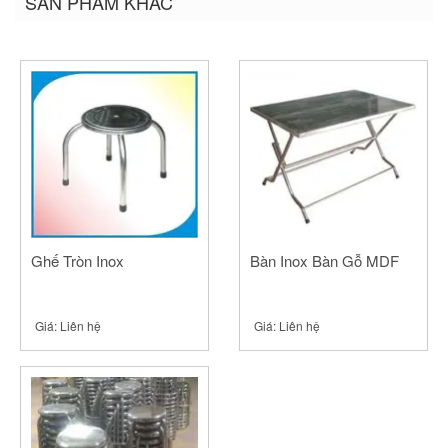
SẢN PHẨM KHÁC
(Opens
(Opens
(Opens
in
in
in
new
new
new
window)
window)
window)
Ghế Tròn Inox
Bàn Inox Bàn Gỗ MDF
Giá:
Liên hệ
Giá:
Liên hệ