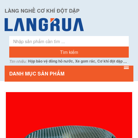
LÀNG NGHỀ CƠ KHÍ ĐỘT DẬP
...
Hộp bảo vệ đồng hồ nước,
Xe gom rác,
Cơ khí đột dập
Tìm nhiều:
DANH MỤC SẢN PHẨM