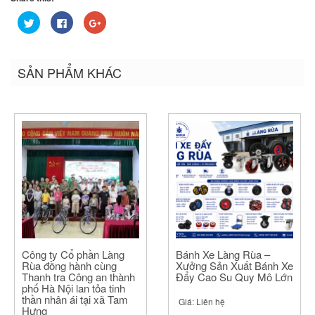
Bấm
Nhấn
Bấm
để
vào
để
chia
chia
chia
sẻ
sẻ
sẻ
trên
trên
trên
Twitter
Facebook
Google+
SẢN PHẨM KHÁC
(Opens
(Opens
(Opens
in
in
in
new
new
new
window)
window)
window)
Công ty Cổ phần Làng
Bánh Xe Làng Rùa –
Rùa đồng hành cùng
Xưởng Sản Xuất Bánh Xe
Thanh tra Công an thành
Đẩy Cao Su Quy Mô Lớn
phố Hà Nội lan tỏa tinh
thần nhân ái tại xã Tam
Giá:
Liên hệ
Hưng