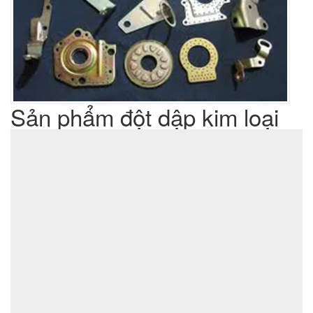
Sản phẩm đột dập kim loại
Liên hệ
Giá sản phẩm :
sản xuất cơ khí đột dập
Lưu ý : Chúng tôi là đơn vị
,
không phải là đơn vị thương mại nên tất cả yêu cầu của quý
khách chúng tôi đều có thể thực hiện được với giá thành hợp
lý nhất
ĐẶT MUA SẢN PHẨM