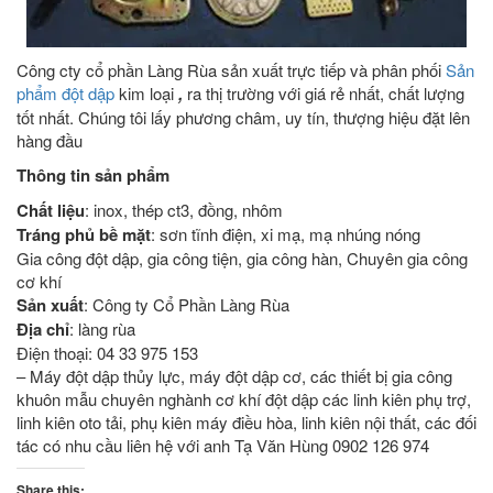
Công cty cổ phần Làng Rùa sản xuất trực tiếp và phân phối
Sản
phẩm đột dập
kim loại
,
ra thị trường với giá rẻ nhất, chất lượng
tốt nhất. Chúng tôi lấy phương châm, uy tín, thượng hiệu đặt lên
hàng đầu
Thông tin sản phẩm
Chất liệu
: inox, thép ct3, đồng, nhôm
Tráng phủ bề mặt
: sơn tĩnh điện, xi mạ, mạ nhúng nóng
Gia công đột dập, gia công tiện, gia công hàn, Chuyên gia công
cơ khí
Sản xuất
: Công ty Cổ Phần Làng Rùa
Địa chỉ
: làng rùa
Điện thoại: 04 33 975 153
– Máy đột dập thủy lực, máy đột dập cơ, các thiết bị gia công
khuôn mẫu chuyên nghành cơ khí đột dập các linh kiên phụ trợ,
linh kiên oto tải, phụ kiên máy điều hòa, linh kiên nội thất, các đối
tác có nhu cầu liên hệ với anh Tạ Văn Hùng 0902 126 974
Share this: