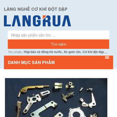
LÀNG NGHỀ CƠ KHÍ ĐỘT DẬP
...
Hộp bảo vệ đồng hồ nước,
Xe gom rác,
Cơ khí đột dập
Tìm nhiều:
DANH MỤC SẢN PHẨM