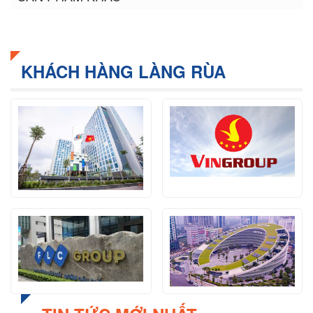
in
in
in
new
new
new
window)
window)
window)
KHÁCH HÀNG LÀNG RÙA