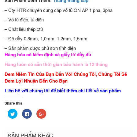
Sản Phẩm Xem Thêm:
Thang máng cáp
– Cty HTR chuyên cung cấp vỏ tủ ÔN ÁP 1 pha, 3pha
– Vỏ tủ điện, tủ điện
– Chất liệu thép ct3
– Độ dầy 0,8mm, 1,0mm, 1,2mm, 1,5mm
– Sản phẩm được phủ sơn tĩnh điện
Hàng hóa có kiểm định và giấy tờ đầy đủ
Hàng luôn có sẵn thời gian bảo hành là 12 tháng
Đem Niềm Tin Của Bạn Đến Với Chúng Tôi, Chúng Tôi Sẽ
Đem Lợi Nhuận Đến Cho Bạn
Liên hệ với chúng tôi để biết thêm chi tiết về sản phẩm
Share this:
Bấm
Nhấn
Bấm
để
vào
để
chia
chia
chia
sẻ
sẻ
sẻ
trên
trên
trên
Twitter
Facebook
Google+
SẢN PHẨM KHÁC
(Opens
(Opens
(Opens