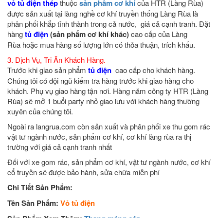
vỏ tủ điện thép
thuộc
sản phẩm cơ khí
của HTR (Làng Rùa)
được sản xuất tại làng nghề cơ khí truyền thống Làng Rùa là
phân phối khắp tỉnh thành trong cả nước, giá cả cạnh tranh. Đặt
hàng
tủ điện
(sản phẩm cơ khí khác)
cao cấp của Làng
Rùa hoặc mua hàng số lượng lớn có thỏa thuận, trích khấu.
3. Dịch Vụ, Tri Ân Khách Hàng.
Trước khi giao sản phẩm
tủ điện
cao cấp cho khách hàng.
Chúng tôi có đội ngũ kiểm tra hàng trước khi giao hàng cho
khách. Phụ vụ giao hàng tận nơi. Hàng năm công ty HTR (Làng
Rùa) sẽ mở 1 buổi party nhỏ giao lưu với khách hàng thường
xuyên của chúng tôi.
Ngoài ra langrua.com còn sản xuất và phân phối xe thu gom rác
vật tư ngành nước, sản phẩm cơ khí, cơ khí làng rùa ra thị
trường với giá cả cạnh tranh nhất
Đối với xe gom rác, sản phẩm cơ khí, vật tư ngành nước, cơ khí
cổ truyền sẽ được bảo hành, sửa chữa miễn phí
Chi Tiết Sản Phẩm:
Tên Sản Phẩm:
Vỏ tủ điện