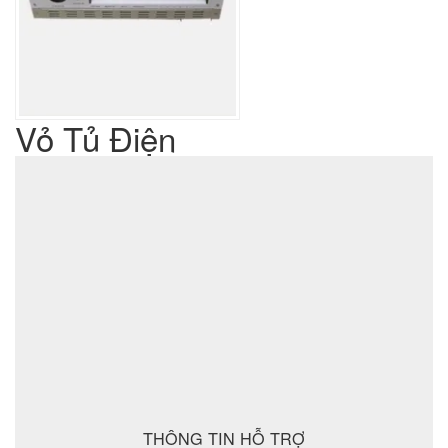
Vỏ Tủ Điện
Liên hệ
Giá sản phẩm :
sản xuất cơ khí đột dập
Lưu ý : Chúng tôi là đơn vị
,
không phải là đơn vị thương mại nên tất cả yêu cầu của quý
khách chúng tôi đều có thể thực hiện được với giá thành hợp
lý nhất
ĐẶT MUA SẢN PHẨM
THÔNG TIN HỖ TRỢ