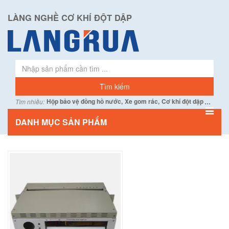
LÀNG NGHỀ CƠ KHÍ ĐỘT DẬP
...
Hộp bảo vệ đồng hồ nước,
Xe gom rác,
Cơ khí đột dập
Tìm nhiều:
DANH MỤC SẢN PHẨM