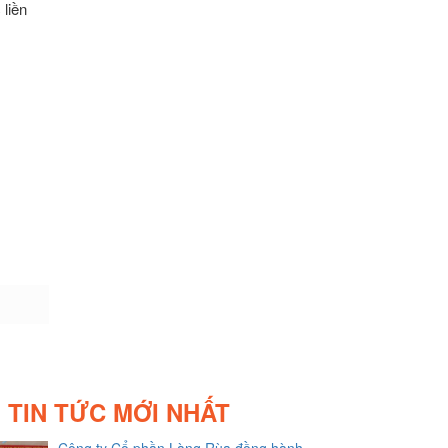
 liền
TIN TỨC MỚI NHẤT
Công ty Cổ phần Làng Rùa đồng hành