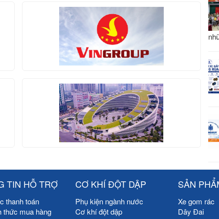
nhữ
 TIN HỖ TRỢ
CƠ KHÍ ĐỘT DẬP
SẢN PHẨ
c thanh toán
Phụ kiện ngành nước
Xe gom rác
h thức mua hàng
Cơ khí đột dập
Dây Đai