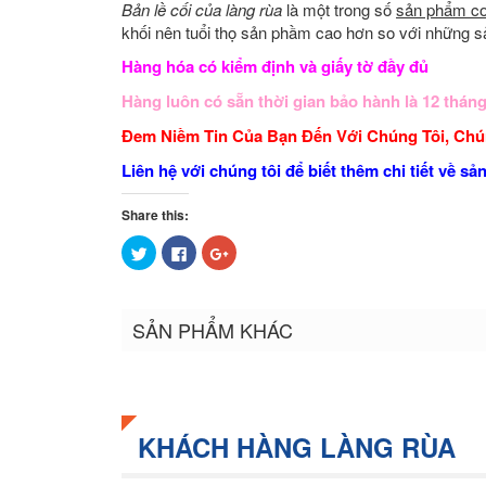
Bản lề cối của làng rùa
là một trong số
sản phẩm c
khối nên tuổi thọ sản phầm cao hơn so với những 
Hàng hóa có kiểm định và giấy tờ đầy đủ
Hàng luôn có sẵn thời gian bảo hành là 12 thán
Đem Niềm Tin Của Bạn Đến Với Chúng Tôi, Ch
Liên hệ với chúng tôi để biết thêm chi tiết về s
Share this:
Bấm
Nhấn
Bấm
để
vào
để
chia
chia
chia
sẻ
sẻ
sẻ
trên
trên
trên
Twitter
Facebook
Google+
SẢN PHẨM KHÁC
(Opens
(Opens
(Opens
in
in
in
new
new
new
window)
window)
window)
KHÁCH HÀNG LÀNG RÙA