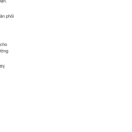
bạn.
ân phối
 cho
hường
thị