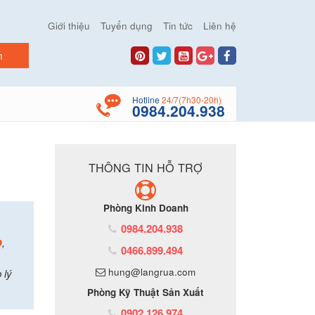
Giới thiệu
Tuyển dụng
Tin tức
Liên hệ
Hotline
24/7(7h30-20h)
0984.204.938
THÔNG TIN HỖ TRỢ
Phòng Kinh Doanh
0984.204.938
p
,
0466.899.494
hung@langrua.com
 lý
Phòng Kỹ Thuật Sản Xuất
0902.126.974