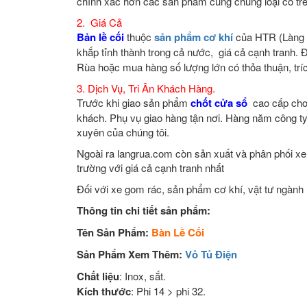
chính xác hơn các sản phẩm cùng chủng loại có trên
2. Giá Cả
Bản lề cối
thuộc
sản phẩm cơ khí
của HTR (Làng R
khắp tỉnh thành trong cả nước, giá cả cạnh tranh.
Rùa hoặc mua hàng số lượng lớn có thỏa thuận, trí
3. Dịch Vụ, Tri Ân Khách Hàng.
Trước khi giao sản phẩm
chốt cửa sổ
cao cấp cho 
khách. Phụ vụ giao hàng tận nơi. Hàng năm công t
xuyên của chúng tôi.
Ngoài ra langrua.com còn sản xuất và phân phối xe 
trường với giá cả cạnh tranh nhất
Đối với xe gom rác, sản phẩm cơ khí, vật tư ngành
Thông tin chi tiết sản phẩm:
Tên Sản Phẩm:
Bàn Lề Cối
Sản Phẩm Xem Thêm:
Vỏ Tủ Điện
Chất liệu
: Inox, sắt.
Kích thước
: Phi 14 > phi 32.