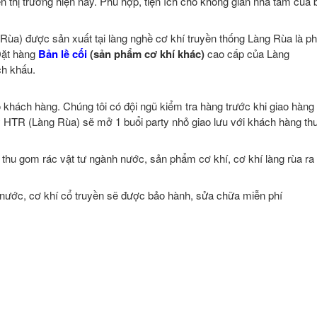
 thị trường hiện nay. Phù hợp, tiện ích cho không gian nhà tắm của 
ùa) được sản xuất tại làng nghề cơ khí truyền thống Làng Rùa là ph
 Đặt hàng
Bản lề cối
(sản phẩm cơ khí khác)
cao cấp của Làng
ch khấu.
khách hàng. Chúng tôi có đội ngũ kiểm tra hàng trước khi giao hàng
y HTR (Làng Rùa) sẽ mở 1 buổi party nhỏ giao lưu với khách hàng t
thu gom rác vật tư ngành nước, sản phẩm cơ khí, cơ khí làng rùa ra 
 nước, cơ khí cổ truyền sẽ được bảo hành, sửa chữa miễn phí