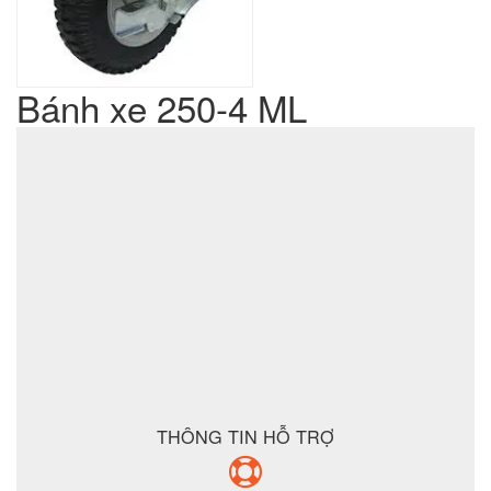
Bánh xe 250-4 ML
Liên hệ
Giá sản phẩm :
sản xuất cơ khí đột dập
Lưu ý : Chúng tôi là đơn vị
,
không phải là đơn vị thương mại nên tất cả yêu cầu của quý
khách chúng tôi đều có thể thực hiện được với giá thành hợp
lý nhất
ĐẶT MUA SẢN PHẨM
THÔNG TIN HỖ TRỢ