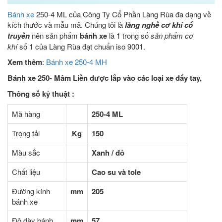
Bánh xe
250-4 ML của Công Ty Cổ Phần Làng Rùa đa dạng về
kích thước và mẫu mã. Chúng tôi là
làng nghề cơ khí cổ
truyền
nên sản phẩm
bánh xe
là 1 trong số
sản phẩm cơ
khí
số 1 của Làng Rùa đạt chuẩn iso 9001.
Xem thêm
:
Bánh xe 250-4 MH
Bánh xe 250- Mâm Liền được lắp vào các loại xe đẩy tay,
Thông số kỷ thuật :
Mã hàng
250-4 ML
Trọng tải
Kg
150
Màu sắc
Xanh / đỏ
Chất liệu
Cao su và tole
Đường kính
mm
205
bánh xe
Độ dày bánh
mm
57