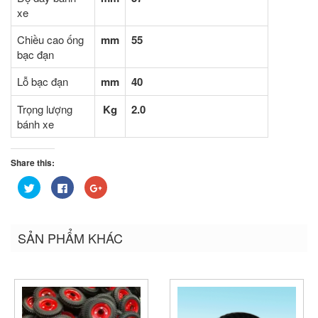
xe
Chiều cao ống
mm
55
bạc đạn
Lỗ bạc đạn
mm
40
Trọng lượng
Kg
2.0
bánh xe
Share this:
Bấm
Nhấn
Bấm
để
vào
để
chia
chia
chia
sẻ
sẻ
sẻ
trên
trên
trên
Twitter
Facebook
Google+
SẢN PHẨM KHÁC
(Opens
(Opens
(Opens
in
in
in
new
new
new
window)
window)
window)