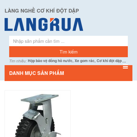
LÀNG NGHỀ CƠ KHÍ ĐỘT DẬP
...
Hộp bảo vệ đồng hồ nước,
Xe gom rác,
Cơ khí đột dập
Tìm nhiều:
DANH MỤC SẢN PHẨM