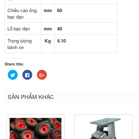
Chiều cao ống
mm
60
bạc đạn
Lỗ bạc đạn
mm
40
Trọng lượng
Kg
4.10
bánh xe
Share this:
Bấm
Nhấn
Bấm
để
vào
để
chia
chia
chia
sẻ
sẻ
sẻ
trên
trên
trên
Twitter
Facebook
Google+
SẢN PHẨM KHÁC
(Opens
(Opens
(Opens
in
in
in
new
new
new
window)
window)
window)