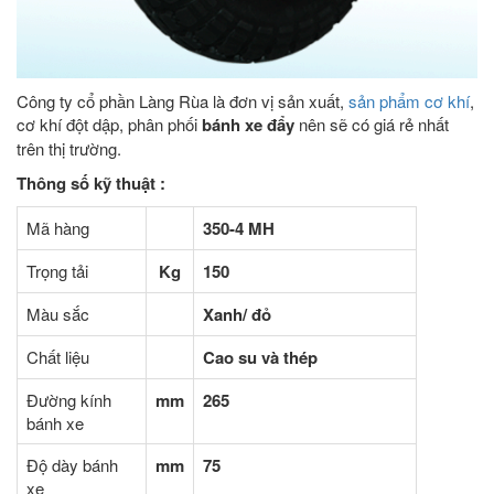
Công ty cổ phần Làng Rùa là đơn vị sản xuất,
sản phẩm cơ khí
,
cơ khí đột dập, phân phối
bánh xe đẩy
nên sẽ có giá rẻ nhất
trên thị trường.
Thông số kỹ thuật :
Mã hàng
350-4 MH
Trọng tải
Kg
150
Màu sắc
Xanh/ đỏ
Chất liệu
Cao su và thép
Đường kính
mm
265
bánh xe
Độ dày bánh
mm
75
xe