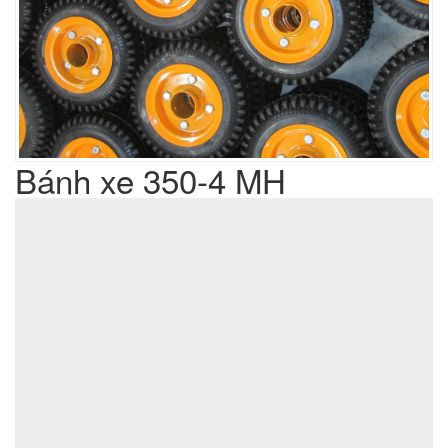
Bánh xe 350-4 MH
Liên hệ
Giá sản phẩm :
sản xuất cơ khí đột dập
Lưu ý : Chúng tôi là đơn vị
,
không phải là đơn vị thương mại nên tất cả yêu cầu của quý
khách chúng tôi đều có thể thực hiện được với giá thành hợp
lý nhất
ĐẶT MUA SẢN PHẨM