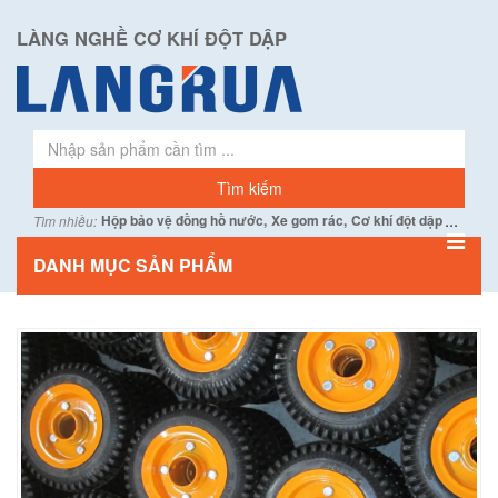
LÀNG NGHỀ CƠ KHÍ ĐỘT DẬP
...
Hộp bảo vệ đồng hồ nước,
Xe gom rác,
Cơ khí đột dập
Tìm nhiều:
DANH MỤC SẢN PHẨM