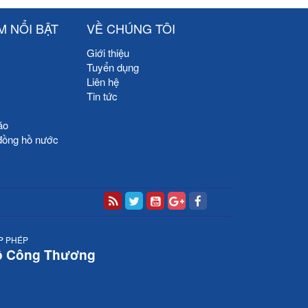
M NỔI BẬT
VỀ CHÚNG TÔI
Giới thiệu
Tuyển dụng
Liên hệ
Tin tức
áo
đồng hồ nước
P PHÉP
ộ Công Thương