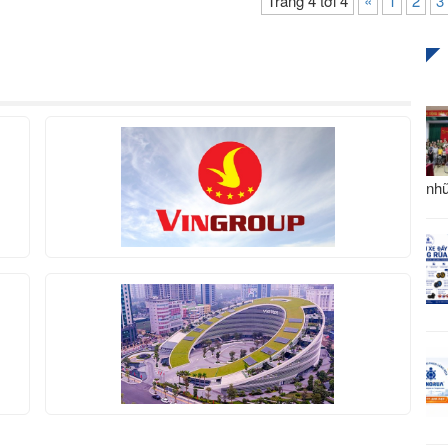
Trang 4 tới 4
«
1
2
3
nhữ