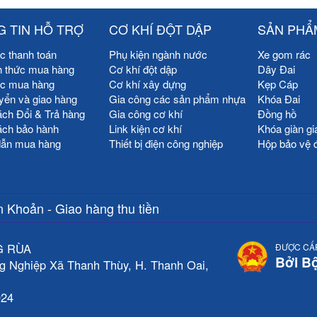
 TIN HỖ TRỢ
CƠ KHÍ ĐỘT DẬP
SẢN PHẨ
c thanh toán
Phụ kiện ngành nước
Xe gom rác
h thức mua hàng
Cơ khí đột dập
Dây Đai
ức mua hàng
Cơ khí xây dựng
Kẹp Cáp
yển và giao hàng
Gia công các sản phẩm nhựa
Khóa Đai
ách Đổi & Trả hàng
Gia công cơ khí
Đồng hồ
ách bảo hành
Link kiện cơ khí
Khóa giàn gi
ẫn mua hàng
Thiết bị điện công nghiệp
Hộp bảo vệ 
 Khoản - Giao hàng thu tiền
G RÙA
ĐƯỢC CẤ
Bởi B
g Nghiệp Xã Thanh Thùy, H. Thanh Oai,
024