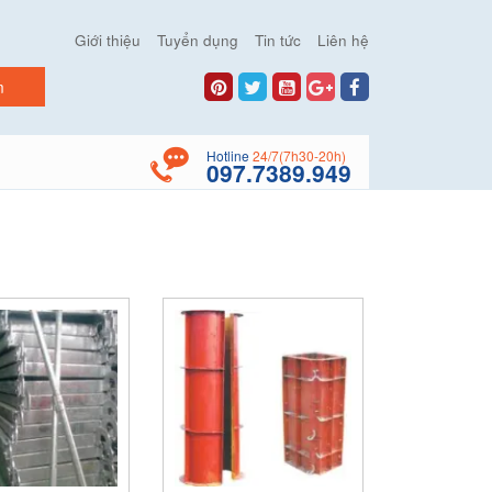
Giới thiệu
Tuyển dụng
Tin tức
Liên hệ
Hotline
24/7(7h30-20h)
097.7389.949