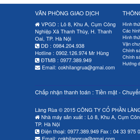
VĂN PHÒNG GIAO DỊCH
THÔNG
VPGD : Lô 8, Khu A, Cụm Công
Hình thứ
Các hìn
Nghiệp Xã Thanh Thùy, H. Thanh
Hình th
Oai, TP. Hà Nội
Vận chu
DĐ : 0984.204.938
Chính s
Hotline : 0902.126.974 Mr Hùng
Chính s
ĐTMB : 0977.389.949
Hướng d
Email: cokhilangrua@gmai.com
Chấp nhận thanh toán : Tiền mặt - Chuyển
Làng Rùa © 2015 CÔNG TY CỔ PHẦN LÀN
Nhà máy sản xuất : Lô 8, Khu A, Cụm Côn
TP. Hà Nội
Điện thoại: 0977.389.949 Fax : 04 33 975 
Email: cokhilangrua@gmai.com