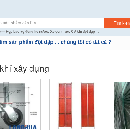
...
Hộp bảo vệ đồng hồ nước,
Xe gom rác,
Cơ khí đột dập
ều:
tìm sản phẩm đột dập ... chúng tôi có tất cả ?
khí xây dựng