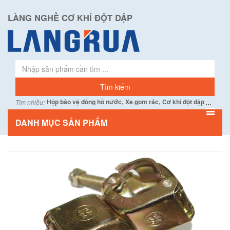
LÀNG NGHỀ CƠ KHÍ ĐỘT DẬP
...
Hộp bảo vệ đồng hồ nước,
Xe gom rác,
Cơ khí đột dập
Tìm nhiều:
DANH MỤC SẢN PHẨM