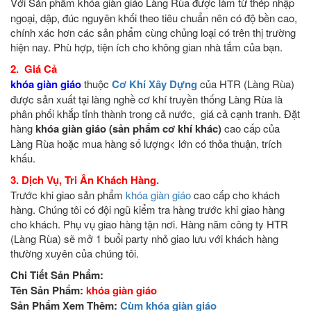
Với Sản phẩm khóa giàn giáo
Làng Rùa được làm từ thép nhập
ngoại, dập, đúc nguyên khối theo tiêu chuẩn nên có độ bền cao,
chính xác hơn các sản phẩm cùng chủng loại có trên thị trường
hiện nay. Phù hợp, tiện ích cho không gian nhà tắm của bạn.
2. Giá Cả
khóa giàn giáo
thuộc
Cơ Khí Xây Dựng
của HTR (Làng Rùa)
được sản xuất tại làng nghề cơ khí truyền thống Làng Rùa là
phân phối khắp tỉnh thành trong cả nước, giá cả cạnh tranh. Đặt
hàng
khóa giàn giáo (sản phẩm cơ khí khác)
cao cấp của
Làng Rùa hoặc mua hàng số lượng< lớn có thỏa thuận, trích
khấu.
3. Dịch Vụ, Tri Ân Khách Hàng.
Trước khi giao sản phẩm
khóa giàn giáo
cao cấp cho khách
hàng. Chúng tôi có đội ngũ kiểm tra hàng trước khi giao hàng
cho khách. Phụ vụ giao hàng tận nơi. Hàng năm công ty HTR
(Làng Rùa) sẽ mở 1 buổi party nhỏ giao lưu với khách hàng
thường xuyên của chúng tôi.
Chi Tiết Sản Phẩm:
Tên Sản Phẩm:
khóa giàn giáo
Sản Phẩm Xem Thêm:
Cùm khóa giàn giáo