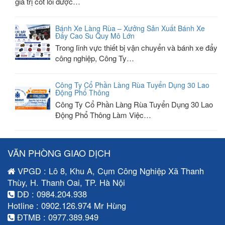
giá trị cốt lõi được…
Bánh Xe Làng Rùa – Xưởng Sản Xuất Bánh Xe
Đẩy Cao Su Quy Mô Lớn
Trong lĩnh vực thiết bị vận chuyển và bánh xe đẩy
công nghiệp, Công Ty…
Công Ty Cổ Phần Làng Rùa Tuyển Dụng 30 Lao
Động Phổ Thông
Công Ty Cổ Phần Làng Rùa Tuyển Dụng 30 Lao
Động Phổ Thông Làm Việc…
VĂN PHÒNG GIAO DỊCH
VPGD : Lô 8, Khu A, Cụm Công Nghiệp Xã Thanh
Thùy, H. Thanh Oai, TP. Hà Nội
DĐ : 0984.204.938
Hotline : 0902.126.974 Mr Hùng
ĐTMB : 0977.389.949