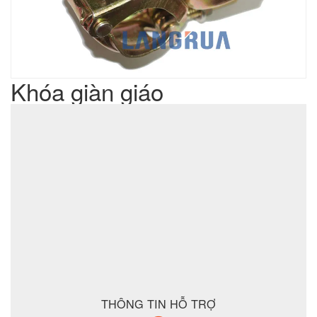
Khóa giàn giáo
Liên hệ
Giá sản phẩm :
sản xuất cơ khí đột dập
Lưu ý : Chúng tôi là đơn vị
,
không phải là đơn vị thương mại nên tất cả yêu cầu của quý
khách chúng tôi đều có thể thực hiện được với giá thành hợp
lý nhất
ĐẶT MUA SẢN PHẨM
THÔNG TIN HỖ TRỢ