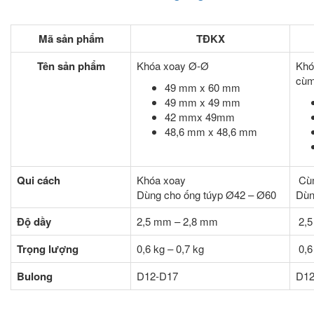
Mã sản phẩm
TĐKX
Tên sản phẩm
Khóa xoay Ø-Ø
Khó
cùm
49 mm x 60 mm
49 mm x 49 mm
42 mmx 49mm
48,6 mm x 48,6 mm
Qui cách
Khóa xoay
Cùm
Dùng cho ống túyp Ø42 – Ø60
Dùn
Độ dầy
2,5 mm – 2,8 mm
2,5
Trọng lượng
0,6 kg – 0,7 kg
0,6
Bulong
D12-D17
D12