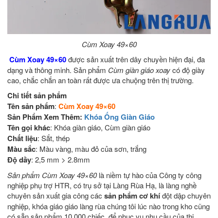
Cùm Xoay 49×60
Cùm Xoay 49×60
được sản xuất trên dây chuyền hiện đại, đa
dạng và thông minh. Sản phẩm
Cùm giàn giáo xoay
có độ giày
cao, chắc chắn an toàn rất được ưa chuộng trên thị trường.
Chi tiết sản phẩm
Tên sản phẩm
:
Cùm Xoay 49×60
Sản Phẩm Xem Thêm:
Khóa Ống Giàn Giáo
Tên gọi khác
: Khóa giàn giáo, Cùm giàn giáo
Chất liệu
: Sắt, thép
Màu sắc
: Màu vàng, màu đỏ của sơn, trắng
Độ dầy
: 2,5 mm > 2.8mm
Sản phẩm Cùm Xoay 49×60
là niềm tự hào của Công ty công
nghiệp phụ trợ HTR, có trụ sở tại Làng Rùa Hạ, là làng nghề
chuyên sản xuất gia công các
sản phẩm cơ khí
đột dập chuyên
nghiệp, khóa giáo giáo làng rùa chúng tôi lúc nào trong kho cũng
có sẵn sản phẩm 10 000 chiếc, để phục vụ nhu cầu của thị