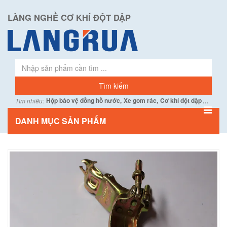
LÀNG NGHỀ CƠ KHÍ ĐỘT DẬP
...
Hộp bảo vệ đồng hồ nước,
Xe gom rác,
Cơ khí đột dập
Tìm nhiều:
DANH MỤC SẢN PHẨM