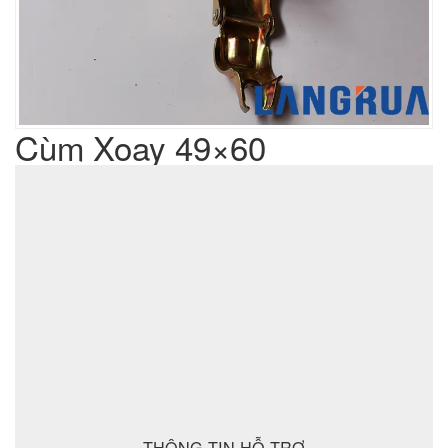
Cùm Xoay 49×60
Liên hệ
Giá sản phẩm :
sản xuất cơ khí đột dập
Lưu ý : Chúng tôi là đơn vị
,
không phải là đơn vị thương mại nên tất cả yêu cầu của quý
khách chúng tôi đều có thể thực hiện được với giá thành hợp
lý nhất
ĐẶT MUA SẢN PHẨM
THÔNG TIN HỖ TRỢ