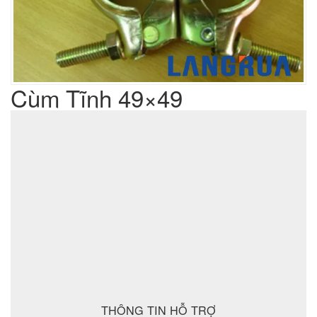
Cùm Tĩnh 49×49
Liên hệ
Giá sản phẩm :
sản xuất cơ khí đột dập
Lưu ý : Chúng tôi là đơn vị
,
không phải là đơn vị thương mại nên tất cả yêu cầu của quý
khách chúng tôi đều có thể thực hiện được với giá thành hợp
lý nhất
ĐẶT MUA SẢN PHẨM
THÔNG TIN HỖ TRỢ