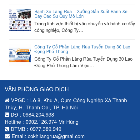
Bánh Xe Làng Rùa – Xưởng Sản Xuất Bánh Xe
Đẩy Cao Su Quy Mô Lớn
Trong lĩnh vực thiết bị vận chuyển và bánh xe đẩy
công nghiệp, Công Ty…
Công Ty Cổ Phần Làng Rùa Tuyển Dụng 30 Lao
Động Phổ Thông
Công Ty Cổ Phần Làng Rùa Tuyển Dụng 30 Lao
Động Phổ Thông Làm Việc…
VĂN PHÒNG GIAO DỊCH
VPGD : Lô 8, Khu A, Cụm Công Nghiệp Xã Thanh
Thùy, H. Thanh Oai, TP. Hà Nội
DĐ : 0984.204.938
Hotline : 0902.126.974 Mr Hùng
ĐTMB : 0977.389.949
Email: cokhilangrua@gmai.com