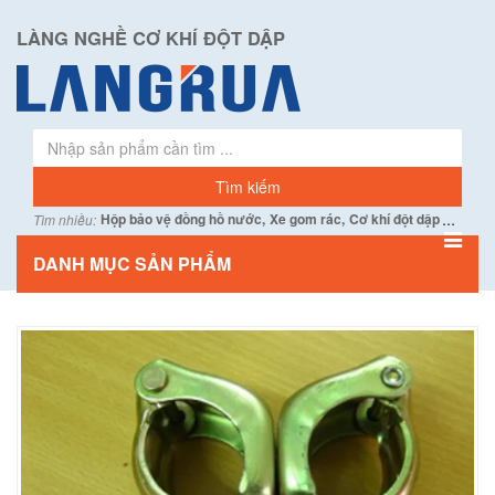
LÀNG NGHỀ CƠ KHÍ ĐỘT DẬP
...
Hộp bảo vệ đồng hồ nước,
Xe gom rác,
Cơ khí đột dập
Tìm nhiều:
DANH MỤC SẢN PHẨM