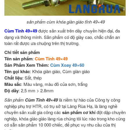
sản phẩm cùm khóa giàn giáo tĩnh 49×49
Cùm Tĩnh 49×49
được sản xuất trên dây chuyền hiện đại, đa
dạng và thông minh. Sản phẩm có độ giày cao, chắc chắn an
toàn rất được ưa chuộng trên thị trường.
Chi tiết sản phẩm
Tên sản phẩm
:
Cùm Tĩnh 49×49
Sản Phẩm Xem Thêm:
Cùm Xoay 49×60
Tên gọi khác
: Khóa giàn giáo, Cùm giàn giáo
Chất liệu
: Sắt, thép
Màu sắc
: Màu vàng, màu đỏ của sơn, trắng
Độ dầy
: 2,5 mm > 2.8mm
Sản phẩm
Cùm Tĩnh 49×49
là niềm tự hào của Công ty công
nghiệp phụ trợ HTR, có trụ sở tại Làng Rùa Hạ, là làng nghề
chuyên sản xuất gia công các
sản phẩm cơ khí
đột dập chuyên
nghiệp, khóa giáo giáo làng rùa chúng tôi lúc nào trong kho cũng
có sẵn sản phẩm 10 000 chiếc, để phục vụ nhu cầu của thị